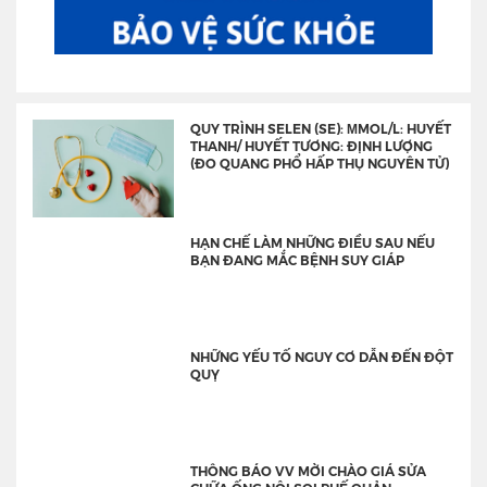
QUY TRÌNH SELEN (SE): ΜMOL/L: HUYẾT
THANH/ HUYẾT TƯƠNG: ĐỊNH LƯỢNG
(ĐO QUANG PHỔ HẤP THỤ NGUYÊN TỬ)
HẠN CHẾ LÀM NHỮNG ĐIỀU SAU NẾU
BẠN ĐANG MẮC BỆNH SUY GIÁP
NHỮNG YẾU TỐ NGUY CƠ DẪN ĐẾN ĐỘT
QUỴ
THÔNG BÁO VV MỜI CHÀO GIÁ SỬA