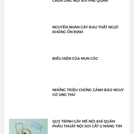
CHỮA ỐNG NỘI SOI PHẾ QUẢN
NGUYÊN NHÂN GÂY ĐAU THẮT NGỰC
KHÔNG ỔN ĐỊNH
BIỂU HIỆN CỦA MỤN CÓC
NHỮNG TRIỆU CHỨNG CẢNH BÁO NGUY
CƠ UNG THƯ
QUY TRÌNH GÂY MÊ NỘI KHÍ QUẢN
PHẪU THUẬT NỘI SOI CẮT U MÀNG TIM