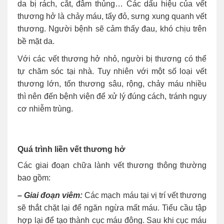
da bị rách, cắt, đâm thủng… Các dấu hiệu của vết
thương hở là chảy máu, tấy đỏ, sưng xung quanh vết
thương. Người bệnh sẽ cảm thấy đau, khó chịu trên
bề mặt da.
Với các vết thương hở nhỏ, người bị thương có thể
tự chăm sóc tại nhà. Tuy nhiên với một số loại vết
thương lớn, tổn thương sâu, rộng, chảy máu nhiều
thì nên đến bệnh viện để xử lý đúng cách, tránh nguy
cơ nhiễm trùng.
Quá trình liền vết thương hở
Các giai đoạn chữa lành vết thương thông thường
bao gồm:
– Giai đoạn viêm:
Các mạch máu tại vị trí vết thương
sẽ thắt chặt lại để ngăn ngừa mất máu. Tiểu cầu tập
hợp lại để tạo thành cục máu đông. Sau khi cục máu