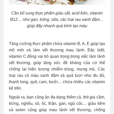
Cần bổ sung thực phẩm giàu sắt, acid folic, vitamin
B12… như gan, trứng, sữa, các loại rau xanh đậm…
giúp đẩy nhanh quá trình tạo máu
Tăng cường thực phẩm chứa vitamin B, A, E giúp tạo
mô mới và làm vết thương mau lành. Đặc biệt,
vitamin C đóng vai trò quan trọng trong việc làm lành
vết thương, giúp tăng sức đề kháng của cơ thể
chống lại hiện tượng nhiễm trùng, mưng mủ. Các
loại rau có màu xanh đậm và quả tươi như đu đủ,
thanh long, quít, cam, bưởi… chứa nhiều các vitamin
kể trên.
Ngoài ra, bạn cũng ăn đa dạng thêm cá, thịt gia cầm,
trứng, nghêu, sò, ốc, thận, gan, ngũ cốc… giàu kẽm
và selen cũng giúp mau lành vết thương, chống