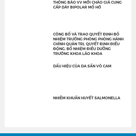
THÔNG BÁO VV MỜI CHÀO GIÁ CUNG
CẤP DÂY BIPOLAR MỔ HỞ
CÔNG BỐ VÀ TRAO QUYẾT ĐỊNH BỔ
NHIỆM TRƯỞNG PHÒNG PHÒNG HÀNH
CHÍNH QUẢN TRỊ, QUYẾT ĐỊNH ĐIỀU
ĐỘNG, BỔ NHIỆM ĐIỀU DƯỠNG
TRƯỞNG KHOA LÃO KHOA
DẤU HIỆU CỦA DA SẦN VỎ CAM
NHIỄM KHUẨN HUYẾT SALMONELLA