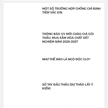
MỘT SỐ TRƯỜNG HỢP CHỐNG CHỈ ĐỊNH
TIÊM VẮC XIN
THÔNG BÁO VV MỜI CHÀO GIÁ GÓI
THẦU: MUA SẮM HÓA CHẤT XÉT
NGHIỆM NĂM 2026-2027
NHƯ THẾ NÀO LÀ NGỘ ĐỘC CLO?
SỔ TAY ĐẤU THẦU (DỰ THẢO LẤY Ý
KIẾN)