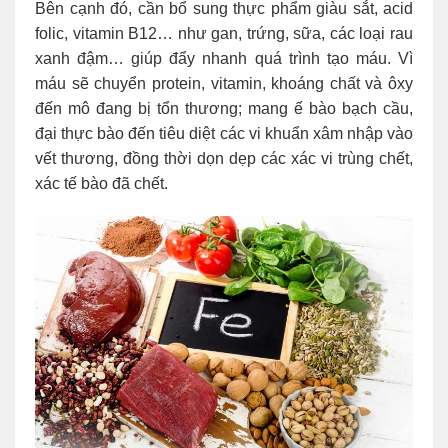
Bên cạnh đó, cần bổ sung thực phẩm giàu sắt, acid
folic, vitamin B12… như gan, trứng, sữa, các loại rau
xanh đậm… giúp đẩy nhanh quá trình tạo máu. Vì
máu sẽ chuyển protein, vitamin, khoáng chất và ôxy
đến mô đang bị tổn thương; mang ế bào bạch cầu,
đại thực bào đến tiêu diệt các vi khuẩn xâm nhập vào
vết thương, đồng thời dọn dẹp các xác vi trùng chết,
xác tế bào đã chết.