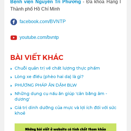
Bệnh viện Nguyễn Tri Phương
- Đa khoa Hạng I
Thành phố Hồ Chí Minh
facebook.com/BVNTP
youtube.com/bvntp
BÀI VIẾT KHÁC
Chuỗi quản trị về chất lượng thực phẩm
Lòng xe điếu (phèo hai da) là gì?
PHƯƠNG PHÁP ĂN DẶM BLW
Những dụng cụ nấu ăn giúp 'cân bằng âm -
dương'
Giá trị dinh dưỡng của mực và lợi ích đối với sức
khoẻ