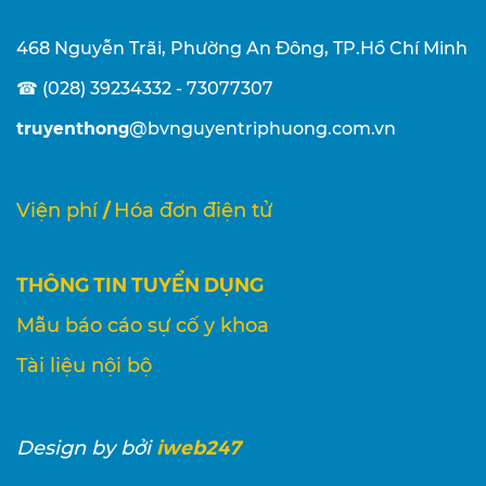
468 Nguyễn Trãi, Phường An Đông, TP.Hồ Chí Minh
☎ (028) 39234332 - 73077307
truyenthong
@bvnguyentriphuong.com.vn
/
Viện phí
Hóa đơn điện tử
THÔNG TIN TUYỂN DỤNG
Mẫu báo cáo sự cố y khoa
Tài liệu nội bộ
iweb247
Design
by bởi