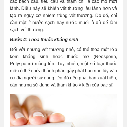
các bạch cầu, tiểu cầu và thậm chí là các mô mới
lành. Điều này sẽ khiến vết thương lâu lành hơn và
tạo ra nguy cơ nhiễm trùng vết thương. Do đó, chỉ
cần một ít nước sạch hay nước muối là đủ để làm
sạch vết thương.
Bước 4: Thoa thuốc kháng sinh
Đối với những vết thương nhỏ, có thể thoa một lớp
kem kháng sinh hoặc thuốc mỡ (Neosporin,
Polysporin) mỏng lên. Tuy nhiên, một số loại thuốc
mỡ có thể chứa thành phần gây phát ban nhẹ tùy vào
cơ địa người sử dụng. Do đó nếu phát ban xuất hiện,
cần ngưng sử dụng và tham khảo ý kiến của bác sĩ.