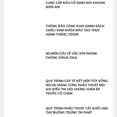
CUNG CẤP ĐẦU CỐ ĐỊNH MŨI KHOAN
BIEN AIR
THÔNG BÁO CÔNG KHAI DANH SÁCH
CHIÊU SINH KHÓA ĐÀO TẠO THỰC
HÀNH THÁNG 7/2026
NGHIÊN CỨU VỀ VẮC XIN PHÒNG
CHỐNG VIRUS ZIKA
QUY TRÌNH GÂY TÊ KẾT HỢP TỦY SỐNG-
NGOÀI MÀNG CỨNG PHẪU THUẬT NỘI
SOI ĐIỀU TRỊ HỘI CHỨNG CHÈN ÉP
TRƯỚC CỔ CHÂN
QUY TRÌNH PHẪU THUẬT CẮT KHỐI UNG
THƯ BUỒNG TRỨNG TÁI PHÁT