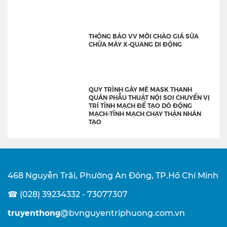
THÔNG BÁO VV MỜI CHÀO GIÁ SỬA
CHỮA MÁY X-QUANG DI ĐỘNG
QUY TRÌNH GÂY MÊ MASK THANH
QUẢN PHẪU THUẬT NỘI SOI CHUYỂN VỊ
TRÍ TĨNH MẠCH ĐỂ TẠO DÒ ĐỘNG
MẠCH-TĨNH MẠCH CHẠY THẬN NHÂN
TẠO
468 Nguyễn Trãi, Phường An Đông, TP.Hồ Chí Minh
☎ (028) 39234332 - 73077307
truyenthong
@bvnguyentriphuong.com.vn