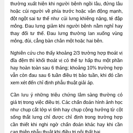
thường xuất hiện khi người bệnh ngồi lâu, đứng lâu
hoặc cúi người về phía trước hoặc vận động mạnh,
đột ngột sai tư thế như cúi lưng khiêng nặng, té đập
mông. Đau lưng giảm khi người bệnh nằm nghỉ hay
thay đổi tư thế. Đau lưng thường lan xuống vùng
mông, đùi, cẳng bàn chân một hoặc hai bên.
Nghiên cứu cho thấy khoảng 2/3 trường hợp thoát vị
đĩa đệm thì khối thoát vị có thể tự hấp thu một phần
hay hoàn toàn sau 6 tháng; khoảng 10% trường hợp
vẫn còn đau sau 6 tuần điều trị bảo tuần, khi đó cần
xem xét đến chỉ định phẫu thuật giải áp.
Cần lưu ý những triệu chứng lâm sàng thường có
giá trị trong việc điều trị. Các chẩn đoán hình ảnh học
như chụp cắt lớp vi tính hay chụp cộng hưởng từ cột
sống thắt lưng chỉ được chỉ định trong trường hợp
cần thiết khi nghi ngờ chẩn đoán khác hay khi cần
can thiệp phẫu thuật khi điều trị nội thất bại.