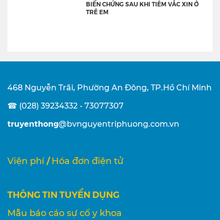
BIẾN CHỨNG SAU KHI TIÊM VẮC XIN Ở
TRẺ EM
468 Nguyễn Trãi, Phường An Đông, TP.Hồ Chí Minh
☎ (028) 39234332 - 73077307
truyenthong
@bvnguyentriphuong.com.vn
/
Viện phí
Hóa đơn điện tử
THÔNG TIN TUYỂN DỤNG
Mẫu báo cáo sự cố y khoa