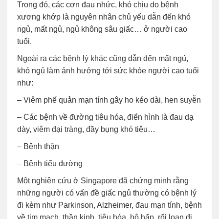
Trong đó, các cơn đau nhức, khó chịu do bệnh
xương khớp là nguyên nhân chủ yếu dẫn đến khó
ngủ, mất ngủ, ngủ không sâu giấc… ở người cao
tuổi.
Ngoài ra các bệnh lý khác cũng dẫn đến mất ngủ,
khó ngủ làm ảnh hưởng tới sức khỏe người cao tuổi
như:
– Viêm phế quản mạn tính gây ho kéo dài, hen suyễn
– Các bệnh về đường tiêu hóa, điển hình là đau dạ
dày, viêm đại tràng, đầy bụng khó tiêu…
– Bệnh thận
– Bệnh tiểu đường
Một nghiên cứu ở Singapore đã chứng minh rằng
những người có vấn đề giấc ngủ thường có bệnh lý
đi kèm như Parkinson, Alzheimer, đau mạn tính, bệnh
về tim mạch, thần kinh, tiêu hóa, hô hấp, rối loạn đi