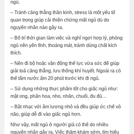
ngủ.
– Tránh căng thẳng thần kinh, stress là một yếu tố
quan trọng giúp cải thiện chứng mất ngủ dù do
nguyên nhân nào gây ra.
– Bố trí thời gian làm việc và nghỉ ngơi hợp lý, phòng
ngủ nên yên tĩnh, thoáng mát, tránh dùng chất kích
thích.
– Nên đi bộ hoặc vận động thể lực vừa sức để giúp
giải toả căng thẳng, lưu thông khí huyết. Ngoài ra có
thể tắm nước ấm 20 phút trước khi đi ngủ.
– Sử dụng những thực phẩm tốt cho giấc ngủ như:
mật ong, phấn hoa, nho, nhãn, chuối, đu đủ…
– Bật nhạc với âm lượng nhỏ và đều giúp ức chế vỏ
não, giúp dễ đi vào giấc ngủ hơn.
Như vậy, mất ngủ ở người già có thể do nhiều
nguyên nhân gây ra. Việc thăm khám sớm, tìm hiểu