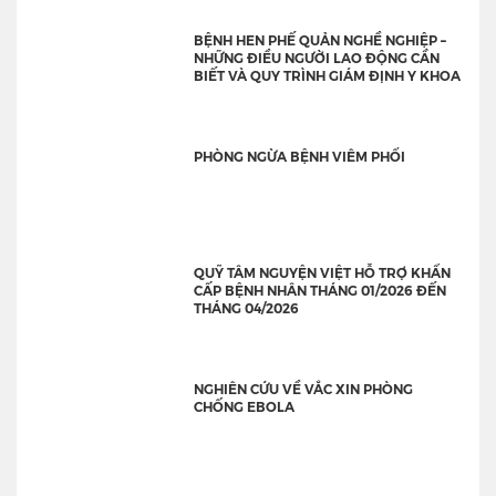
BỆNH HEN PHẾ QUẢN NGHỀ NGHIỆP –
NHỮNG ĐIỀU NGƯỜI LAO ĐỘNG CẦN
BIẾT VÀ QUY TRÌNH GIÁM ĐỊNH Y KHOA
PHÒNG NGỪA BỆNH VIÊM PHỔI
QUỸ TÂM NGUYỆN VIỆT HỖ TRỢ KHẨN
CẤP BỆNH NHÂN THÁNG 01/2026 ĐẾN
THÁNG 04/2026
NGHIÊN CỨU VỀ VẮC XIN PHÒNG
CHỐNG EBOLA