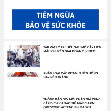
TẬP VẬT LÝ TRỊ LIỆU SAU MỖ GÃY LIÊN
MẤU CHUYỂN GIAI ĐOẠN 2 (VIDEO)
PHÂN LOẠI CÁC VITAMIN NÊN UỐNG
HAY NÊN TRÁNH
THÔNG BÁO "VV MỜI CHÀO GIÁ CUNG
CẤP DỊCH VỤ BẢO TRÌ MÁY C-ARM
OPESCOPE ACTENO SHIMADZU