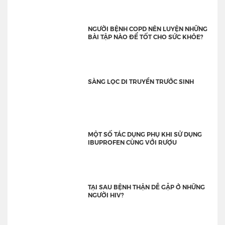
NGƯỜI BỆNH COPD NÊN LUYỆN NHỮNG
BÀI TẬP NÀO ĐỂ TỐT CHO SỨC KHỎE?
SÀNG LỌC DI TRUYỀN TRƯỚC SINH
MỘT SỐ TÁC DỤNG PHỤ KHI SỬ DỤNG
IBUPROFEN CÙNG VỚI RƯỢU
TẠI SAU BỆNH THẬN DỄ GẶP Ở NHỮNG
NGƯỜI HIV?