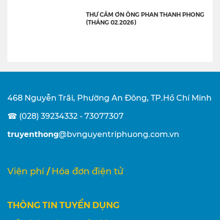
THƯ CẢM ƠN ÔNG PHAN THANH PHONG
(THÁNG 02.2026)
468 Nguyễn Trãi, Phường An Đông, TP.Hồ Chí Minh
☎ (028) 39234332 - 73077307
truyenthong
@bvnguyentriphuong.com.vn
/
Viện phí
Hóa đơn điện tử
THÔNG TIN TUYỂN DỤNG