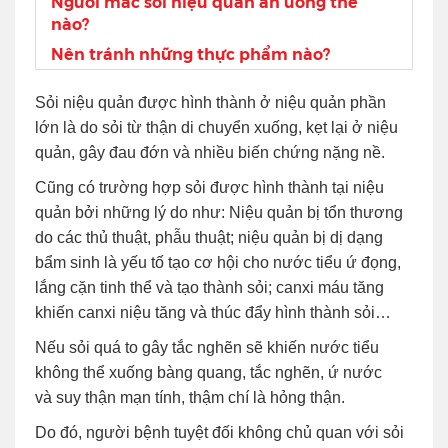
Người mắc sỏi niệu quản ăn uống thế
nào?
Nên tránh những thực phẩm nào?
Sỏi niệu quản được hình thành ở niệu quản phần
lớn là do sỏi từ thận di chuyển xuống, kẹt lại ở niệu
quản, gây đau đớn và nhiều biến chứng nặng nề.
Cũng có trường hợp sỏi được hình thành tại niệu
quản bởi những lý do như: Niệu quản bị tổn thương
do các thủ thuật, phẫu thuật; niệu quản bị dị dạng
bẩm sinh là yếu tố tạo cơ hội cho nước tiểu ứ đọng,
lắng cặn tinh thể và tạo thành sỏi; canxi máu tăng
khiến canxi niệu tăng và thúc đẩy hình thành sỏi…
Nếu sỏi quá to gây tắc nghẽn sẽ khiến nước tiểu
không thể xuống bàng quang, tắc nghẽn, ứ nước
và suy thận mạn tính, thậm chí là hỏng thận.
Do đó, người bệnh tuyệt đối không chủ quan với sỏi