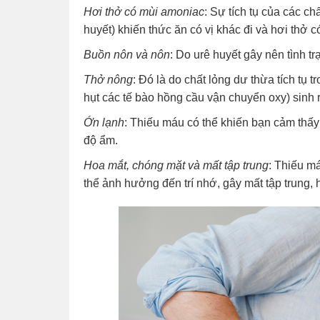
Hơi thở có mùi amoniac
: Sự tích tụ của các ch
huyết) khiến thức ăn có vị khác đi và hơi thở c
Buồn nôn và nôn
: Do urê huyết gây nên tình t
Thở nông
: Đó là do chất lỏng dư thừa tích tụ t
hụt các tế bào hồng cầu vận chuyển oxy) sinh 
Ớn lạnh
: Thiếu máu có thể khiến bạn cảm thấy
độ ẩm.
Hoa mắt, chóng mặt và mất tập trung
: Thiếu m
thể ảnh hưởng đến trí nhớ, gây mất tập trung,