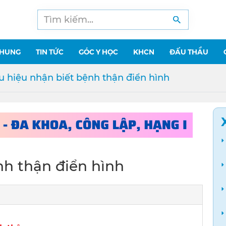
CHUNG
TIN TỨC
GÓC Y HỌC
KHCN
ĐẤU THẦU
 hiệu nhận biết bệnh thận điển hình
nh thận điển hình