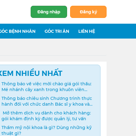
Đăng nhập
Đăng ký
GÓC BỆNH NHÂN
GÓC TRI ÂN
LIÊN HỆ
XEM NHIỀU NHẤT
Thông báo về việc mời chào giá gói thầu:
Mé nhánh cây xanh trong khuôn viên
bệnh viện
Thông báo chiêu sinh Chương trình thực
hành đối với chức danh Bác sĩ y khoa và
Điều dưỡng năm 2024
️ Mở thêm dịch vụ dành cho khách hàng:
gói khám định kỳ được quản lý, tư vấn
Thẩm mỹ nội khoa là gì? Dùng những kỹ
thuật gì?