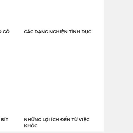
O GÕ
CÁC DẠNG NGHIỆN TÌNH DỤC
 BÍT
NHỮNG LỢI ÍCH ĐẾN TỪ VIỆC
KHÓC