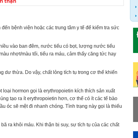
h thận
 đến bệnh viện hoặc các trung tâm y tế để kiểm tra sức
nhiều vào ban đêm, nước tiểu có bọt, lượng nước tiểu
màu nhợt/màu tối, tiểu ra máu, cảm thấy căng tức hay
g dư thừa. Do vậy, chất lỏng tích tụ trong cơ thể khiến
loại hormon gọi là erythropoietin kích thích sản xuất
ng tạo ra ít erythropoietin hơn, cơ thể có ít các tế bào
 óc sẽ mệt đi nhanh chóng. Tình trạng này gọi là thiếu
bã ra khỏi máu. Khi thận bị suy, sự tích tụ của các chất