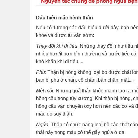
Nguyên tắc chung để phòng ngừa bện
Dấu hiệu mắc bệnh thận
Nếu có 1 trong các dấu hiệu dưới đây, bạn nên
khỏe và được tư vấn sớm:
Thay đổi khi đi tiểu
: Những thay đổi như tiểu 
nhiều hơn/ít hơn bình thường và nước tiểu có 
khó khăn khi đi tiểu,...
Phù
: Thận bị hỏng không loại bỏ được chất lỏn
bạn bị phù ở chân, cổ chân, bàn chân, mặt,...
Mệt mỏ
i: Những quả thận khỏe mạnh tạo ra một 
hồng cầu trong tủy xương. Khi thận bị hỏng, chú
hồng cầu vận chuyển oxy hơn nên các cơ và đầu
máu do suy thận.
Ngứa
: Thận có chức năng loại bỏ các chất cặn 
thải này trong máu có thể gây ngứa ở da.