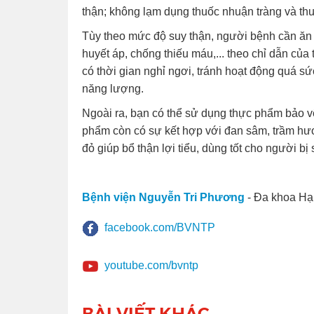
thận; không lạm dụng thuốc nhuận tràng và thuố
Tùy theo mức độ suy thận, người bệnh cần ăn n
huyết áp, chống thiếu máu,... theo chỉ dẫn củ
có thời gian nghỉ ngơi, tránh hoạt động quá sức 
năng lượng.
Ngoài ra, bạn có thể sử dụng thực phẩm bảo v
phẩm còn có sự kết hợp với đan sâm, trầm hươn
đỏ giúp bổ thận lợi tiểu, dùng tốt cho người b
Bệnh viện Nguyễn Tri Phương
- Đa khoa Hạ
facebook.com/BVNTP
youtube.com/bvntp
BÀI VIẾT KHÁC