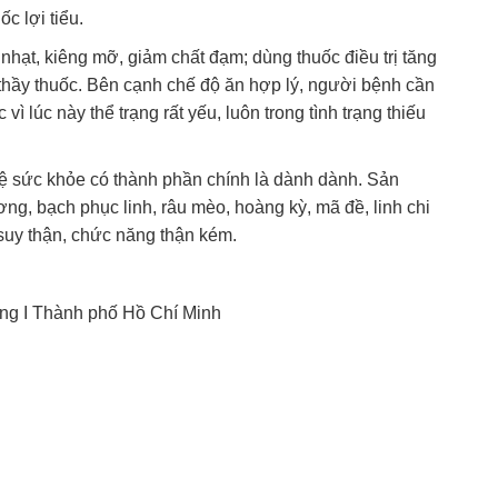
c lợi tiểu.
hạt, kiêng mỡ, giảm chất đạm; dùng thuốc điều trị tăng
a thầy thuốc. Bên cạnh chế độ ăn hợp lý, người bệnh cần
vì lúc này thể trạng rất yếu, luôn trong tình trạng thiếu
ệ sức khỏe có thành phần chính là dành dành. Sản
g, bạch phục linh, râu mèo, hoàng kỳ, mã đề, linh chi
ị suy thận, chức năng thận kém.
ng I Thành phố Hồ Chí Minh