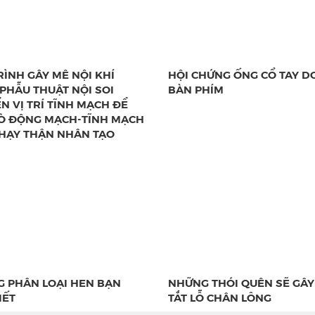
RÌNH GÂY MÊ NỘI KHÍ
HỘI CHỨNG ỐNG CỔ TAY D
PHẪU THUẬT NỘI SOI
BÀN PHÍM
N VỊ TRÍ TĨNH MẠCH ĐỂ
Ò ĐỘNG MẠCH-TĨNH MẠCH
HẠY THẬN NHÂN TẠO
 PHÂN LOẠI HEN BẠN
NHỮNG THÓI QUÊN SẼ GÂY
IẾT
TẮT LỖ CHÂN LÔNG