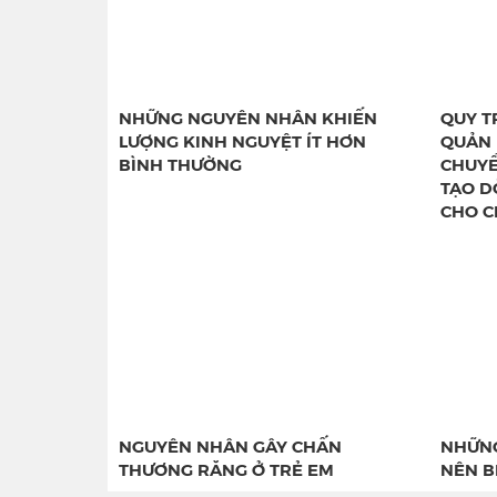
NHỮNG NGUYÊN NHÂN KHIẾN
QUY T
LƯỢNG KINH NGUYỆT ÍT HƠN
QUẢN 
BÌNH THƯỜNG
CHUYỂ
TẠO D
CHO C
NGUYÊN NHÂN GÂY CHẤN
NHỮNG
THƯƠNG RĂNG Ở TRẺ EM
NÊN B