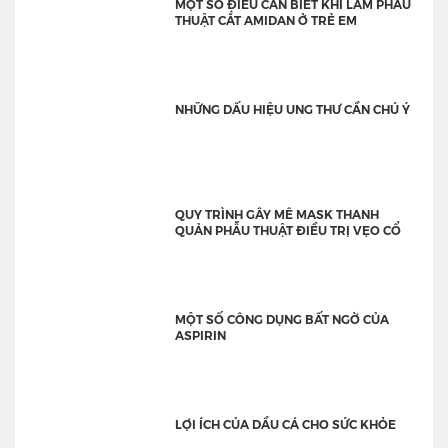
MỘT SỐ ĐIỀU CẦN BIẾT KHI LÀM PHẪU
THUẬT CẮT AMIDAN Ở TRẺ EM
NHỮNG DẤU HIỆU UNG THƯ CẦN CHÚ Ý
QUY TRÌNH GÂY MÊ MASK THANH
QUẢN PHẪU THUẬT ĐIỀU TRỊ VẸO CỔ
MỘT SỐ CÔNG DỤNG BẤT NGỜ CỦA
ASPIRIN
LỢI ÍCH CỦA DẦU CÁ CHO SỨC KHỎE