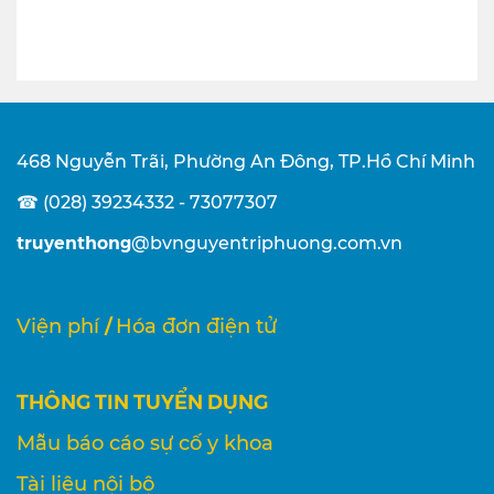
468 Nguyễn Trãi, Phường An Đông, TP.Hồ Chí Minh
☎ (028) 39234332 - 73077307
truyenthong
@bvnguyentriphuong.com.vn
/
Viện phí
Hóa đơn điện tử
THÔNG TIN TUYỂN DỤNG
Mẫu báo cáo sự cố y khoa
Tài liệu nội bộ