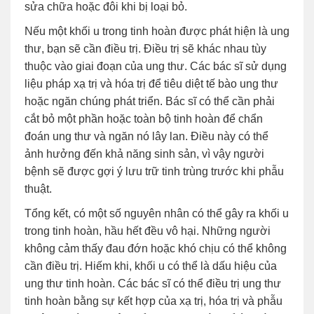
sửa chữa hoặc đôi khi bị loại bỏ.
Nếu một khối u trong tinh hoàn được phát hiện là ung
thư, bạn sẽ cần điều trị. Điều trị sẽ khác nhau tùy
thuộc vào giai đoạn của ung thư. Các bác sĩ sử dụng
liệu pháp xạ trị và hóa trị để tiêu diệt tế bào ung thư
hoặc ngăn chúng phát triển. Bác sĩ có thể cần phải
cắt bỏ một phần hoặc toàn bộ tinh hoàn để chẩn
đoán ung thư và ngăn nó lây lan. Điều này có thể
ảnh hưởng đến khả năng sinh sản, vì vậy người
bệnh sẽ được gợi ý lưu trữ tinh trùng trước khi phẫu
thuật.
Tổng kết, có một số nguyên nhân có thể gây ra khối u
trong tinh hoàn, hầu hết đều vô hại. Những người
không cảm thấy đau đớn hoặc khó chịu có thể không
cần điều trị. Hiếm khi, khối u có thể là dấu hiệu của
ung thư tinh hoàn. Các bác sĩ có thể điều trị ung thư
tinh hoàn bằng sự kết hợp của xạ trị, hóa trị và phẫu