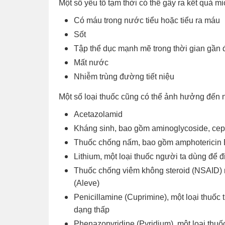
Một số yếu tố tạm thời có thể gây ra kết quả 
Có máu trong nước tiểu hoặc tiểu ra máu
Sốt
Tập thể dục mạnh mẽ trong thời gian gần 
Mất nước
Nhiễm trùng đường tiết niệu
Một số loại thuốc cũng có thể ảnh hưởng đến 
Acetazolamid
Kháng sinh, bao gồm aminoglycoside, cepha
Thuốc chống nấm, bao gồm amphotericin B 
Lithium, một loại thuốc người ta dùng để đi
Thuốc chống viêm không steroid (NSAID) nh
(Aleve)
Penicillamine (Cuprimine), một loại thuốc
dạng thấp
Phenazopyridine (Pyridium), một loại thuốc