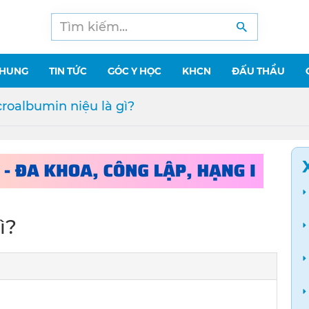
CHUNG
TIN TỨC
GÓC Y HỌC
KHCN
ĐẤU THẦU
roalbumin niệu là gì?
ì?