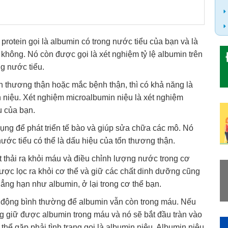
otein gọi là albumin có trong nước tiểu của bạn và là
 không. Nó còn được gọi là xét nghiệm tỷ lệ albumin trên
g nước tiểu.
ổn thương thận hoặc mắc bệnh thận, thì có khả năng là
 niệu. Xét nghiệm microalbumin niệu là xét nghiệm
u của bạn.
dụng để phát triển tế bào và giúp sửa chữa các mô. Nó
ớc tiểu có thể là dấu hiệu của tổn thương thận.
t thải ra khỏi máu và điều chỉnh lượng nước trong cơ
ược lọc ra khỏi cơ thể và giữ các chất dinh dưỡng cũng
hẳng hạn như albumin, ở lại trong cơ thể bạn.
t động bình thường để albumin vẫn còn trong máu. Nếu
g giữ được albumin trong máu và nó sẽ bắt đầu tràn vào
thể gặp phải tình trạng gọi là albumin niệu. Albumin niệu