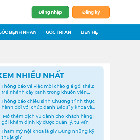
Đăng nhập
Đăng ký
GÓC BỆNH NHÂN
GÓC TRI ÂN
LIÊN HỆ
XEM NHIỀU NHẤT
Thông báo về việc mời chào giá gói thầu:
Mé nhánh cây xanh trong khuôn viên
bệnh viện
Thông báo chiêu sinh Chương trình thực
hành đối với chức danh Bác sĩ y khoa và
Điều dưỡng năm 2024
️ Mở thêm dịch vụ dành cho khách hàng:
gói khám định kỳ được quản lý, tư vấn
Thẩm mỹ nội khoa là gì? Dùng những kỹ
thuật gì?