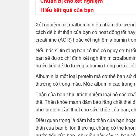
Chuẩn bị cho xét nghiệm
Hiểu kết quả của bạn
Xét nghiệm microalbumin niệu nhằm đo lượng pr
cách để biết thận của bạn có hoạt động tốt hay
creatinine (ACR) hoặc xét nghiệm albumin tron
Nếu bác sĩ tin rằng bạn có thể có nguy cơ bị t
bạn sẽ được chỉ định xét nghiệm microalbumin
nước tiểu để đo lượng albumin trong nước tiể
Albumin là một loại protein mà cơ thể bạn sử 
thường có trong máu. Mức albumin cao trong nư
Thận của bạn chịu trách nhiệm loại bỏ các chấ
thể. Thận khỏe mạnh đảm bảo rằng chất thải đ
như protein cần thiết cho sức khỏe của bạn, c
Điều quan trọng là đảm bảo thận của bạn hoạ
thận của bạn bị tổn thương, chúng có thể khôn
nước tiểu của bạn. Khi điều này xảy ra, bạn có 