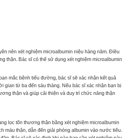
ên nên xét nghiệm microalbumin niệu hàng năm. Điều
ng thận. Bác sĩ có thể sử dụng xét nghiệm microalbumin
bạn mắc bệnh tiểu đường, bác sĩ sẽ xác nhận kết quả
i gian từ ba đến sáu tháng. Nếu bác sĩ xác nhận bạn bị
thương thận và giúp cải thiện và duy trì chức năng thận
sàng lọc tổn thương thận bằng xét nghiệm microalbumin
ch máu thận, dẫn đến giải phóng albumin vào nước tiểu.
đặn. Bác sĩ sẽ xác định khi nào bạn cần xét nghiệm này.