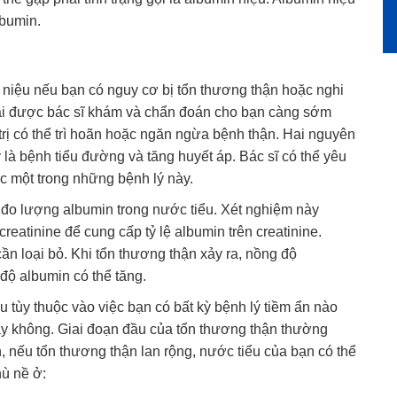
lbumin.
 niệu nếu bạn có nguy cơ bị tổn thương thận hoặc nghi
ải được bác sĩ khám và chẩn đoán cho bạn càng sớm
trị có thể trì hoãn hoặc ngăn ngừa bệnh thận. Hai nguyên
là bệnh tiểu đường và tăng huyết áp. Bác sĩ có thể yêu
 một trong những bệnh lý này.
 đo lượng albumin trong nước tiểu. Xét nghiệm này
eatinine để cung cấp tỷ lệ albumin trên creatinine.
cần loại bỏ. Khi tổn thương thận xảy ra, nồng độ
 độ albumin có thể tăng.
 tùy thuộc vào việc bạn có bất kỳ bệnh lý tiềm ẩn nào
ay không. Giai đoạn đầu của tổn thương thận thường
, nếu tổn thương thận lan rộng, nước tiểu của bạn có thể
hù nề ở: