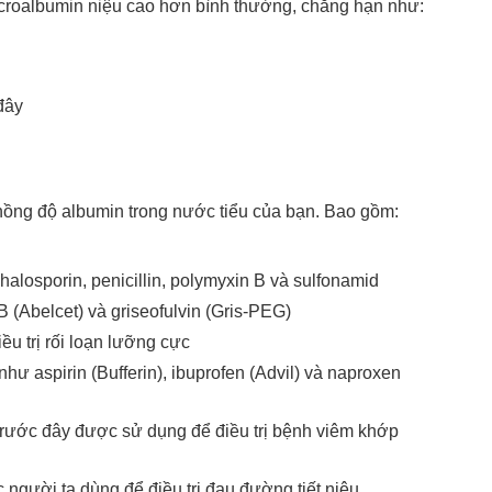
microalbumin niệu cao hơn bình thường, chẳng hạn như:
đây
nồng độ albumin trong nước tiểu của bạn. Bao gồm:
losporin, penicillin, polymyxin B và sulfonamid
(Abelcet) và griseofulvin (Gris-PEG)
ều trị rối loạn lưỡng cực
ư aspirin (Bufferin), ibuprofen (Advil) và naproxen
 trước đây được sử dụng để điều trị bệnh viêm khớp
 người ta dùng để điều trị đau đường tiết niệu