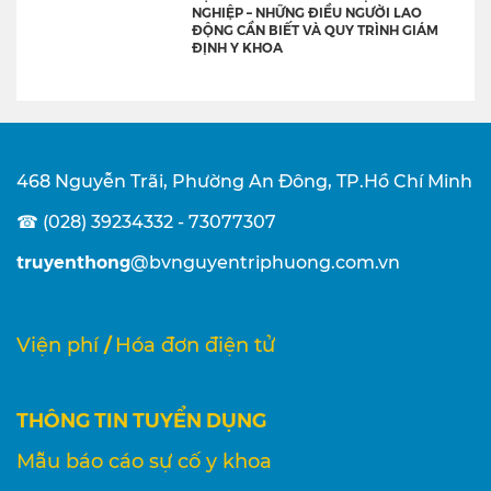
NGHIỆP – NHỮNG ĐIỀU NGƯỜI LAO
ĐỘNG CẦN BIẾT VÀ QUY TRÌNH GIÁM
ĐỊNH Y KHOA
468 Nguyễn Trãi, Phường An Đông, TP.Hồ Chí Minh
☎ (028) 39234332 - 73077307
truyenthong
@bvnguyentriphuong.com.vn
/
Viện phí
Hóa đơn điện tử
THÔNG TIN TUYỂN DỤNG
Mẫu báo cáo sự cố y khoa