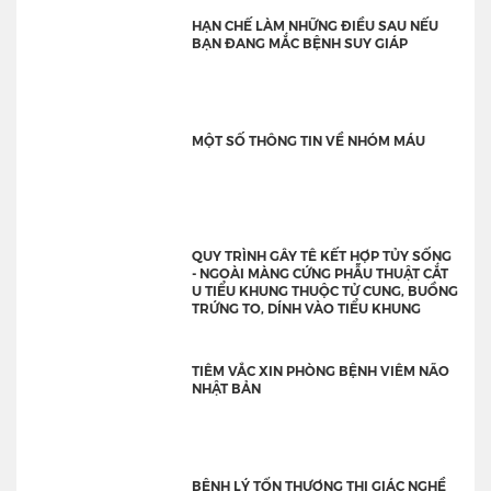
HẠN CHẾ LÀM NHỮNG ĐIỀU SAU NẾU
BẠN ĐANG MẮC BỆNH SUY GIÁP
MỘT SỐ THÔNG TIN VỀ NHÓM MÁU
QUY TRÌNH GÂY TÊ KẾT HỢP TỦY SỐNG
- NGOÀI MÀNG CỨNG PHẪU THUẬT CẮT
U TIỂU KHUNG THUỘC TỬ CUNG, BUỒNG
TRỨNG TO, DÍNH VÀO TIỂU KHUNG
TIÊM VẮC XIN PHÒNG BỆNH VIÊM NÃO
NHẬT BẢN
BỆNH LÝ TỔN THƯƠNG THỊ GIÁC NGHỀ