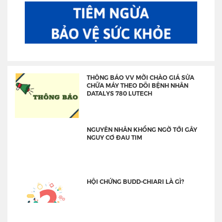
THÔNG BÁO VV MỜI CHÀO GIÁ SỬA
CHỮA MÁY THEO DÕI BỆNH NHÂN
DATALYS 780 LUTECH
NGUYÊN NHÂN KHỒNG NGỜ TỚI GÂY
NGUY CƠ ĐAU TIM
HỘI CHỨNG BUDD-CHIARI LÀ GÌ?