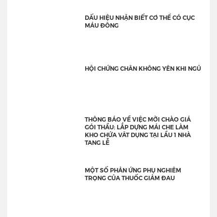
DẤU HIỆU NHẬN BIẾT CƠ THỂ CÓ CỤC
MÁU ĐÔNG
HỘI CHỨNG CHÂN KHÔNG YÊN KHI NGỦ
THÔNG BÁO VỀ VIỆC MỜI CHÀO GIÁ
GÓI THẦU: LẮP DỰNG MÁI CHE LÀM
KHO CHỨA VÂT DỤNG TẠI LẦU 1 NHÀ
TANG LỄ
MỘT SỐ PHẢN ỨNG PHỤ NGHIÊM
TRỌNG CỦA THUỐC GIẢM ĐAU