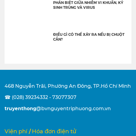
PHÂN BIỆT GIỮA NHIỄM VI KHUẨN, KÝ
SINH TRÙNG VÀ VIRUS
ĐIỀU GÌ CÓ THỂ XẢY RA NẾU BỊ CHUỘT
CẮN?
468 Nguyễn Trãi, Phường An Đông, TP.Hồ Chí Minh
☎ (028) 39234332 - 73077307
truyenthong
@bvnguyentriphuong.com.vn
/
Viện phí
Hóa đơn điện tử