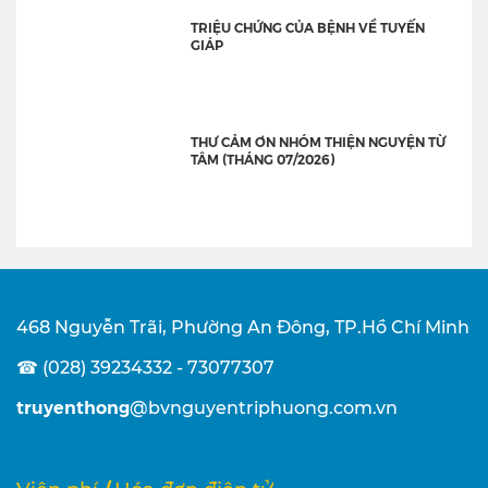
TRIỆU CHỨNG CỦA BỆNH VỀ TUYẾN
GIÁP
THƯ CẢM ƠN NHÓM THIỆN NGUYỆN TỪ
TÂM (THÁNG 07/2026)
468 Nguyễn Trãi, Phường An Đông, TP.Hồ Chí Minh
☎ (028) 39234332 - 73077307
truyenthong
@bvnguyentriphuong.com.vn