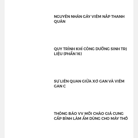
NGUYÊN NHÂN GÂY VIÊM NẮP THANH
QUẢN
QUY TRÌNH KHÍ CÔNG DƯỠNG SINH TRỊ
LIỆU (PHẦN 16)
SỰ LIÊN QUAN GIỮA XƠ GAN VÀ VIÊM
GAN C
THÔNG BÁO VV MỜI CHÀO GIÁ CUNG
CẤP BÌNH LÀM ẨM DÙNG CHO MÁY THỞ