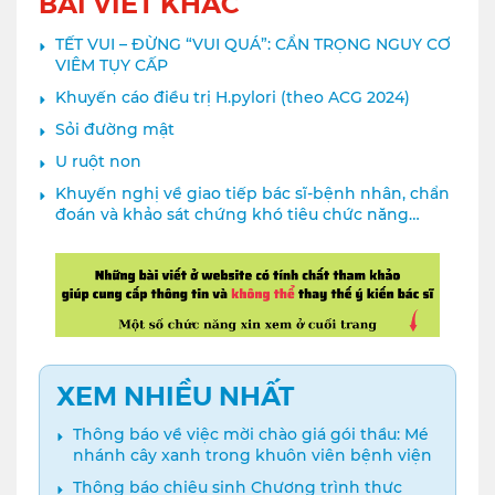
BÀI VIẾT KHÁC
TẾT VUI – ĐỪNG “VUI QUÁ”: CẨN TRỌNG NGUY CƠ
VIÊM TỤY CẤP
Khuyến cáo điều trị H.pylori (theo ACG 2024)
Sỏi đường mật
U ruột non
Khuyến nghị về giao tiếp bác sĩ-bệnh nhân, chẩn
đoán và khảo sát chứng khó tiêu chức năng
(Functional Dyspepsia – FD)
XEM NHIỀU NHẤT
Thông báo về việc mời chào giá gói thầu: Mé
nhánh cây xanh trong khuôn viên bệnh viện
Thông báo chiêu sinh Chương trình thực