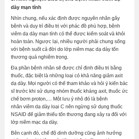
dày mạn tính
Nhìn chung, nếu xác định được nguyên nhân gây
bệnh và duy trì điều trị với phác đồ phù hợp, bệnh
viêm dạ dày mạn tính có thể được kiểm soát và khỏi
hoàn toàn. Ngược lại, nhiều người phải chung sống
với bệnh suốt cả đời do lớp niêm mạc dạ dày tổn
thương quá nghiêm trọng.
Đa phần bệnh nhân sẽ được chỉ định điều trị bằng
thuốc, đặc biệt là những loại có khả năng giảm axit
dạ dày. Mọi người có thể tham khảo và hỏi ý kiến bác
sĩ trước khi sử dụng nhóm thuốc kháng axit, thuốc ức
chế bơm proton,… Một lưu ý nhỏ đó là bệnh
nhân viêm dạ dày loại C nên ngừng sử dụng thuốc
NSAID để giảm thiểu tổn thương đang xảy ra đối với
lớp niêm mạc dạ dày.
Bên cạnh đó, chế độ dinh dưỡng cũng ảnh hưởng