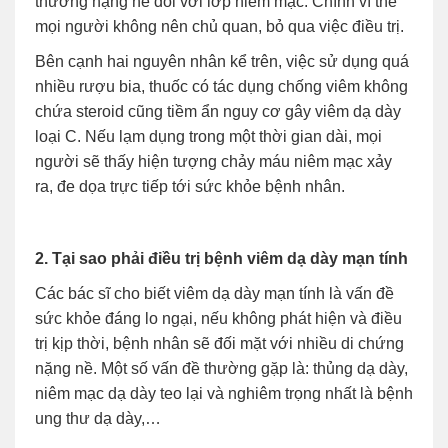
thương nặng nề đối với lớp niêm mạc. Chính vì thế
mọi người không nên chủ quan, bỏ qua việc điều trị.
Bên cạnh hai nguyên nhân kể trên, việc sử dụng quá
nhiều rượu bia, thuốc có tác dụng chống viêm không
chứa steroid cũng tiềm ẩn nguy cơ gây viêm dạ dày
loại C. Nếu lạm dụng trong một thời gian dài, mọi
người sẽ thấy hiện tượng chảy máu niêm mạc xảy
ra, đe dọa trực tiếp tới sức khỏe bệnh nhân.
2. Tại sao phải điều trị bệnh viêm dạ dày mạn tính
Các bác sĩ cho biết viêm dạ dày mạn tính là vấn đề
sức khỏe đáng lo ngại, nếu không phát hiện và điều
trị kịp thời, bệnh nhân sẽ đối mặt với nhiều di chứng
nặng nề. Một số vấn đề thường gặp là: thủng dạ dày,
niêm mạc dạ dày teo lại và nghiêm trọng nhất là bệnh
ung thư dạ dày,…