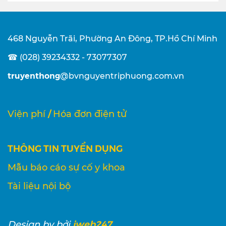
468 Nguyễn Trãi, Phường An Đông, TP.Hồ Chí Minh
☎ (028) 39234332 - 73077307
truyenthong
@bvnguyentriphuong.com.vn
/
Viện phí
Hóa đơn điện tử
THÔNG TIN TUYỂN DỤNG
Mẫu báo cáo sự cố y khoa
Tài liệu nội bộ
iweb247
Design
by bởi