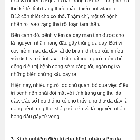
hóa và nhiều cơ quan khác trong cơ thể. Trong đó, có
thể kể tới tình trạng thiếu máu, thiếu hụt vitamin
B12 cần thiết cho cơ thể. Thậm chí, một số bệnh
nhân rơi vào trạng thái rối loạn tâm thần.
Bên cạnh đó, bệnh viêm dạ dày mạn tính được cho
là nguyên nhân hàng đầu gây thủng dạ dày. Bởi vì
cơ, niêm mạc dạ dày rất dễ bị ăn khi tiếp xúc nhiều
với dịch vị có tính axit. Tốt nhất mọi người nên chủ
động điều trị bệnh càng sớm càng tốt, ngăn ngừa
những biến chứng xấu xảy ra.
Hiện nay, nhiều người do chủ quan, bỏ qua việc điều
trị bệnh nên phải đối mặt với tình trạng ung thư dạ
dày. Các số liệu thống kê cho thấy, ung thư dạ dày là
dạng bệnh ung thư khá phổ biến và là nguyên nhân
hàng đầu gây tử vong.
3. Kinh nghiệm điều trị cho bệnh nhân viêm dạ