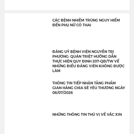
CÁC BỆNH NHIỄM TRÙNG NGUY HIỂM
ĐẾN PHỤ NỮ CÓ THAI
ĐẢNG UỶ BỆNH VIỆN NGUYỄN TRI
PHƯƠNG: QUÁN TRIỆT HƯỚNG DẪN
THỰC HIỆN QUY ĐỊNH 207-QĐ/TW VỀ
NHỮNG ĐIỀU ĐẢNG VIÊN KHÔNG ĐƯỢC
LÀM
THÔNG TIN TIẾP NHẬN TẶNG PHẨM
GIAN HÀNG CHIA SẺ YÊU THƯƠNG NGÀY
06/07/2026
NHỮNG THÔNG TIN THÚ VỊ VỀ VẮC XIN