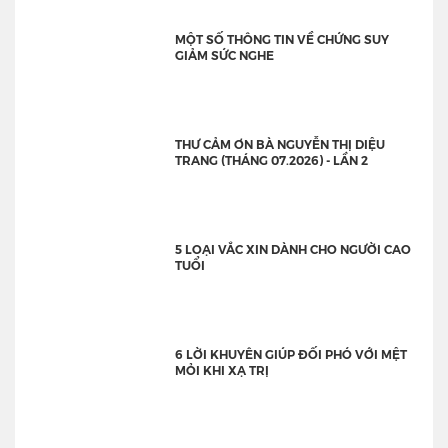
MỘT SỐ THÔNG TIN VỀ CHỨNG SUY
GIẢM SỨC NGHE
THƯ CẢM ƠN BÀ NGUYỄN THỊ DIỆU
TRANG (THÁNG 07.2026) - LẦN 2
5 LOẠI VẮC XIN DÀNH CHO NGƯỜI CAO
TUỔI
6 LỜI KHUYÊN GIÚP ĐỐI PHÓ VỚI MỆT
MỎI KHI XẠ TRỊ