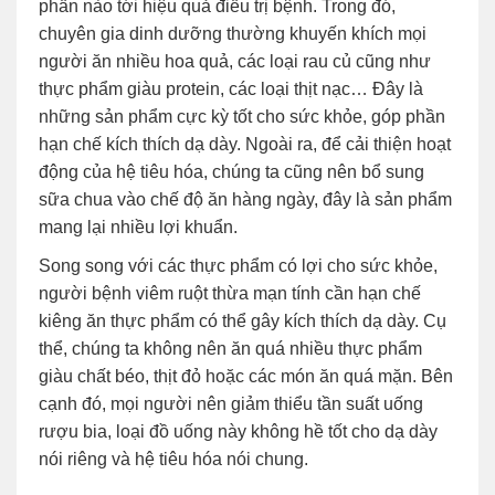
phần nào tới hiệu quả điều trị bệnh. Trong đó,
chuyên gia dinh dưỡng thường khuyến khích mọi
người ăn nhiều hoa quả, các loại rau củ cũng như
thực phẩm giàu protein, các loại thịt nạc… Đây là
những sản phẩm cực kỳ tốt cho sức khỏe, góp phần
hạn chế kích thích dạ dày. Ngoài ra, để cải thiện hoạt
động của hệ tiêu hóa, chúng ta cũng nên bổ sung
sữa chua vào chế độ ăn hàng ngày, đây là sản phẩm
mang lại nhiều lợi khuẩn.
Song song với các thực phẩm có lợi cho sức khỏe,
người bệnh viêm ruột thừa mạn tính cần hạn chế
kiêng ăn thực phẩm có thể gây kích thích dạ dày. Cụ
thể, chúng ta không nên ăn quá nhiều thực phẩm
giàu chất béo, thịt đỏ hoặc các món ăn quá mặn. Bên
cạnh đó, mọi người nên giảm thiểu tần suất uống
rượu bia, loại đồ uống này không hề tốt cho dạ dày
nói riêng và hệ tiêu hóa nói chung.