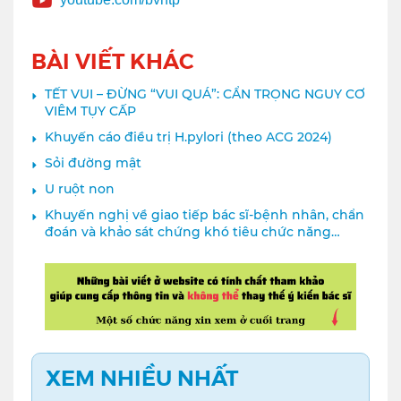
BÀI VIẾT KHÁC
TẾT VUI – ĐỪNG “VUI QUÁ”: CẨN TRỌNG NGUY CƠ
VIÊM TỤY CẤP
Khuyến cáo điều trị H.pylori (theo ACG 2024)
Sỏi đường mật
U ruột non
Khuyến nghị về giao tiếp bác sĩ-bệnh nhân, chẩn
đoán và khảo sát chứng khó tiêu chức năng
(Functional Dyspepsia – FD)
XEM NHIỀU NHẤT