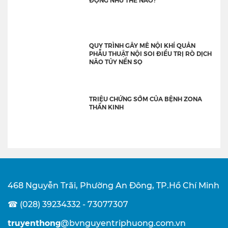
QUY TRÌNH GÂY MÊ NỘI KHÍ QUẢN
PHẪU THUẬT NỘI SOI ĐIỀU TRỊ RÒ DỊCH
NÃO TỦY NỀN SỌ
TRIỆU CHỨNG SỚM CỦA BỆNH ZONA
THẦN KINH
468 Nguyễn Trãi, Phường An Đông, TP.Hồ Chí Minh
☎ (028) 39234332 - 73077307
truyenthong
@bvnguyentriphuong.com.vn