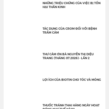
NHỮNG TRIỆU CHỨNG CỦA VIỆC BỊ TỔN
HẠI THẦN KINH
TÁC DỤNG CỦA CROM ĐỐI VỚI BỆNH
TRẦM CẢM
THƯ CẢM ƠN BÀ NGUYỄN THỊ DIỆU
TRANG (THÁNG 07.2026) - LẦN 2
LỢI ÍCH CỦA BIOTIN CHO TÓC VÀ MÓNG
THUỐC TRÁNH THAI HÀNG NGÀY HOẠT
ĐỘNG NHƯ THẾ NÀO?