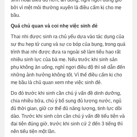
bởi vì mệt mỏi thường xuyên là điều cấm kị cho mẹ
bầu.
Quá chủ quan và coi nhẹ việc sinh đẻ
Thai nhi được sinh ra chủ yếu dựa vào tác dụng của
sự thu hẹp tử cung và sự co bóp của bụng, trong quá
trình thai nhi được đưa ra ngoài sẽ làm tiêu hao rất
nhiều sinh lực của bà mẹ. Nếu trước khi sinh sản
phụ không ăn uống, nghỉ ngơi điều độ thì sẽ dẫn đến
những ảnh hưởng không tốt. Vì thế điều cấm kị cho
mẹ bầu là chủ quan xem nhẹ việc sinh đẻ.
Do đó trước khi sinh cần chú ý vấn đề dinh dưỡng,
chia nhiều bữa, chú ý bổ sung đủ lượng nước, ngủ
đủ thời gian, giữ cơ thể đủ năng lượng, tinh lực dồi
dào. Trước khi sinh còn cần chú ý vấn đề tiểu tiện và
đại tiện đúng giờ, trước khi sinh cứ 2 đến 3 tiếng thì
nên tiểu tiện một lần.