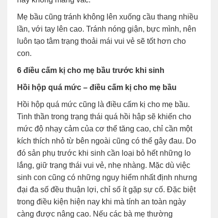
Mẹ bầu cũng tránh không lên xuống cầu thang nhiều
lần, với tay lên cao. Tránh nóng giận, bực mình, nên
luôn tạo tâm trạng thoải mái vui vẻ sẽ tốt hơn cho
con.
6 điều cấm kị cho mẹ bầu trước khi sinh
Hồi hộp quá mức – điều cấm kị cho mẹ bầu
Hồi hộp quá mức cũng là điều cấm kị cho mẹ bầu.
Tinh thần trong trạng thái quá hồi hập sẽ khiến cho
mức độ nhạy cảm của cơ thể tăng cao, chỉ cần một
kích thích nhỏ từ bên ngoài cũng có thể gây đau. Do
đó sản phụ trước khi sinh cần loại bỏ hết những lo
lắng, giữ trạng thái vui vẻ, nhẹ nhàng. Mặc dù việc
sinh con cũng có những nguy hiểm nhất định nhưng
đại đa số đều thuận lợi, chỉ số ít gặp sự cố. Đặc biệt
trong điều kiện hiện nay khi mà tính an toàn ngày
càng được nâng cao. Nếu các bà mẹ thường