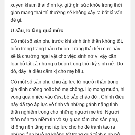
xuyên khám thai định kỳ, giữ gìn sức khỏe trong thời
gian mang thai thì thường sẽ không xảy ra bất kì vấn
đề gì.
U sầu, lo lắng quá mức
Có một số sản phụ trước khi sinh tinh thần không tốt,
luôn trong trạng thái u buồn. Trạng thái tiêu cực này
sẽ là chướng ngại vật cho việc sinh nở vì vậy cần
loại bỏ tất cả những u buồn trong thời kỳ sinh nở. Do
đó, đây là điều cấm kị cho mẹ bầu.
Có một số sản phụ chịu áp lực từ người thân trong
gia đình chồng hoặc bố mẹ chồng. Họ mong muốn, hi
vọng quá nhiều vào đứa bé sắp chào đời. Chính điều
này đã tạo áp lực vô tình và những gánh nặng tinh
thần nghiêm trọng cho những người mẹ trẻ. Người
thân nên tạo niềm tin và sự quan tâm cho sản phụ,
không nên tăng mọi áp lực cho họ để tránh tạo ra
những ảnh hưởng không tốt trong quá trình sinh nở.