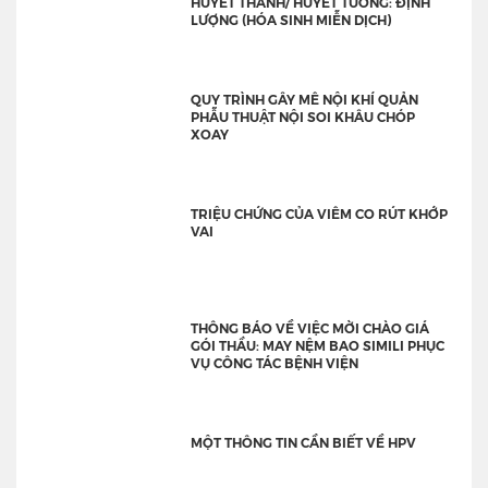
HUYẾT THANH/ HUYẾT TƯƠNG: ĐỊNH
LƯỢNG (HÓA SINH MIỄN DỊCH)
QUY TRÌNH GÂY MÊ NỘI KHÍ QUẢN
PHẪU THUẬT NỘI SOI KHÂU CHÓP
XOAY
TRIỆU CHỨNG CỦA VIÊM CO RÚT KHỚP
VAI
THÔNG BÁO VỀ VIỆC MỜI CHÀO GIÁ
GÓI THẦU: MAY NỆM BAO SIMILI PHỤC
VỤ CÔNG TÁC BỆNH VIỆN
MỘT THÔNG TIN CẦN BIẾT VỀ HPV