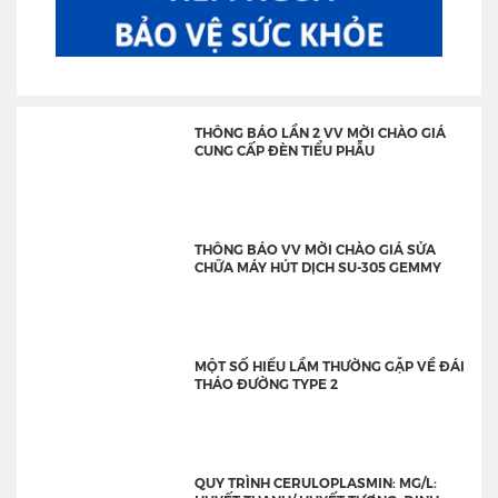
THÔNG BÁO LẦN 2 VV MỜI CHÀO GIÁ
CUNG CẤP ĐÈN TIỂU PHẪU
THÔNG BÁO VV MỜI CHÀO GIÁ SỬA
CHỮA MÁY HÚT DỊCH SU-305 GEMMY
MỘT SỐ HIỂU LẦM THƯỜNG GẶP VỀ ĐÁI
THÁO ĐƯỜNG TYPE 2
QUY TRÌNH CERULOPLASMIN: MG/L: