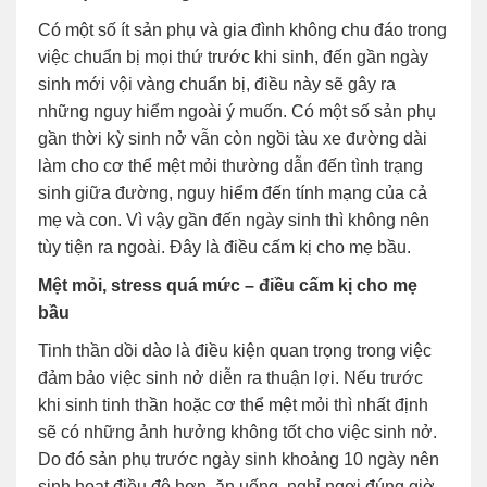
Có một số ít sản phụ và gia đình không chu đáo trong
việc chuẩn bị mọi thứ trước khi sinh, đến gần ngày
sinh mới vội vàng chuẩn bị, điều này sẽ gây ra
những nguy hiểm ngoài ý muốn. Có một số sản phụ
gần thời kỳ sinh nở vẫn còn ngồi tàu xe đường dài
làm cho cơ thể mệt mỏi thường dẫn đến tình trạng
sinh giữa đường, nguy hiểm đến tính mạng của cả
mẹ và con. Vì vậy gần đến ngày sinh thì không nên
tùy tiện ra ngoài. Đây là điều cấm kị cho mẹ bầu.
Mệt mỏi, stress quá mức – điều cấm kị cho mẹ
bầu
Tinh thần dồi dào là điều kiện quan trọng trong việc
đảm bảo việc sinh nở diễn ra thuận lợi. Nếu trước
khi sinh tinh thần hoặc cơ thể mệt mỏi thì nhất định
sẽ có những ảnh hưởng không tốt cho việc sinh nở.
Do đó sản phụ trước ngày sinh khoảng 10 ngày nên
sinh hoạt điều độ hơn, ăn uống, nghỉ ngơi đúng giờ