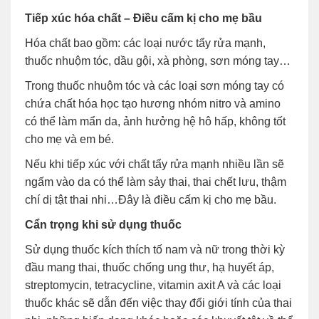
Tiếp xúc hóa chất – Điều cấm kị cho mẹ bầu
Hóa chất bao gồm: các loại nước tẩy rửa mạnh,
thuốc nhuộm tóc, dầu gội, xà phòng, sơn móng tay…
Trong thuốc nhuộm tóc và các loại sơn móng tay có
chứa chất hóa học tạo hương nhóm nitro và amino
có thể làm mẩn da, ảnh hưởng hệ hô hấp, không tốt
cho mẹ và em bé.
Nếu khi tiếp xúc với chất tẩy rửa mạnh nhiều lần sẽ
ngấm vào da có thể làm sảy thai, thai chết lưu, thậm
chí dị tật thai nhi…Đây là điều cấm kị cho mẹ bầu.
Cẩn trọng khi sử dụng thuốc
Sử dụng thuốc kích thích tố nam và nữ trong thời kỳ
đầu mang thai, thuốc chống ung thư, hạ huyết áp,
streptomycin, tetracycline, vitamin axit A và các loại
thuốc khác sẽ dẫn đến việc thay đổi giới tính của thai