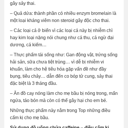
gây sảy thai.
– Quả dứa: thành phần có nhiều enzym bromelain là
một loại kháng viêm non steroid gây độc cho thai.
– Các loại cá ở biển vì các loại cá này bị nhiễm chì
hay kim loại nặng nói chung như cá thu, cá ngừ đại
dương, cá kiếm…
– Thực phẩm tái sống như: Gan động vật, trứng sống
hải sản, sữa chưa tiệt trùng… vì dễ bị nhiễm vi
khuẩn, làm cho hệ tiêu hóa gặp vấn đề như đầy
bụng, tiêu chảy… dẫn đến co bóp tử cung, sảy thai
đặc biệt là 3 tháng đầu.
– Ăn đồ cay nóng làm cho mẹ bầu bị nóng trong, mẩn
ngứa, táo bón mà còn có thể gây hại cho em bé.
Những thực phẩm này nằm trong Top những điều
cấm kị cho mẹ bầu.
Sử dụng đồ uống chứa caffeine – điều cấm kị