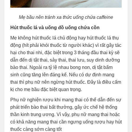
Mẹ bầu nên tránh xa thức uống chứa caffeine
Hút thuốc lá và uống đồ uống chứa cồn
Mẹ không hút thuốc lá chủ động hay hút thuốc lá thụ
động (hít phải khói thuốc từ người khác) vì rất gây tác
hại cho thai nhi, đặc biệt trong 3 tháng đầu thai kỳ sẽ
dẫn đến dị tật thai, sảy thai, thai lưu, suy dinh dưỡng
bào thai. Ngoài ra tỷ lệ nhau bong non, dị tật bẩm
sinh cũng tăng lên đáng kể. Nếu có dự định mang
thai thì phụ nữ nên ngừng hút thuốc. Đây là điều cấm
kị cho mẹ bầu đặc biệt quan trọng.
Phụ nữ nghiện rượu khi mang thai có thể dẫn đến sự
phát triển bào thai bất thường, gây ức chế hệ thống
thần kinh trung ương. Vì vậy, phụ nữ mang thai hoặc
có khả năng mang thai cần ngưng uống rượu hay hút
thuốc càng sớm càng tốt