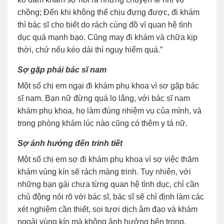
chồng; Đến khi không thể chịu đựng được, đi khám
thì bác sĩ cho biết do rách cùng đồ vì quan hệ tình
dục quá mạnh bạo. Cũng may đi khám và chữa kịp
thời, chứ nếu kéo dài thì nguy hiểm quá.”
Sợ gặp phải bác sĩ nam
Một số chị em ngại đi khám phụ khoa vì sợ gặp bác
sĩ nam. Bạn nữ đừng quá lo lắng, với bác sĩ nam
khám phụ khoa, họ làm đúng nhiệm vụ của mình, và
trong phòng khám lúc nào cũng có thêm y tá nữ.
Sợ ảnh hưởng đến trinh tiết
Một số chị em sợ đi khám phụ khoa vì sợ việc thăm
khám vùng kín sẽ rách màng trinh. Tuy nhiên, với
những bạn gái chưa từng quan hệ tình dục, chỉ cần
chủ động nói rõ với bác sĩ, bác sĩ sẽ chỉ định làm các
xét nghiệm cần thiết, soi tươi dịch âm đạo và khám
ngoài vùng kín mà không ảnh hưởng bên trong.