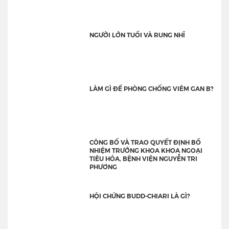
NGƯỜI LỚN TUỔI VÀ RUNG NHĨ
LÀM GÌ ĐỂ PHÒNG CHỐNG VIÊM GAN B?
CÔNG BỐ VÀ TRAO QUYẾT ĐỊNH BỔ
NHIỆM TRƯỞNG KHOA KHOA NGOẠI
TIÊU HÓA, BỆNH VIỆN NGUYỄN TRI
PHƯƠNG
HỘI CHỨNG BUDD-CHIARI LÀ GÌ?