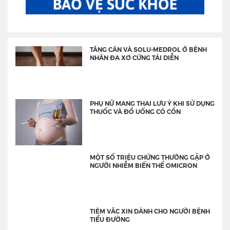
TĂNG CÂN VÀ SOLU-MEDROL Ở BỆNH
NHÂN ĐA XƠ CỨNG TÁI DIỄN
PHỤ NỮ MANG THAI LƯU Ý KHI SỬ DỤNG
THUỐC VÀ ĐỒ UỐNG CÓ CỒN
MỘT SỐ TRIỆU CHỨNG THƯỜNG GẶP Ở
NGƯỜI NHIỄM BIẾN THỂ OMICRON
TIÊM VẮC XIN DÀNH CHO NGƯỜI BỆNH
TIỂU ĐƯỜNG