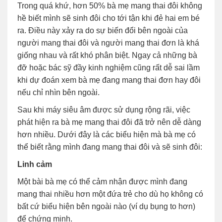
Trong quá khứ, hơn 50% bà mẹ mang thai đôi không
hề biết mình sẽ sinh đôi cho tới tận khi đẻ hai em bé
ra. Điều này xảy ra do sự biến đổi bên ngoài của
người mang thai đôi và người mang thai đơn là khá
giống nhau và rất khó phân biệt. Ngay cả những bà
đỡ hoặc bác sỹ đầy kinh nghiệm cũng rất dễ sai lầm
khi dự đoán xem bà mẹ đang mang thai đơn hay đôi
nếu chỉ nhìn bên ngoài.
Sau khi máy siêu âm được sử dụng rộng rãi, việc
phát hiện ra bà mẹ mang thai đôi đã trở nên dễ dàng
hơn nhiều. Dưới đây là các biểu hiện mà bà mẹ có
thể biết rằng mình đang mang thai đôi và sẽ sinh đôi:
Linh cảm
Một bài bà mẹ có thể cảm nhận được mình đang
mang thai nhiều hơn một đứa trẻ cho dù họ không có
bất cứ biểu hiện bên ngoài nào (ví dụ bụng to hơn)
để chứng minh.