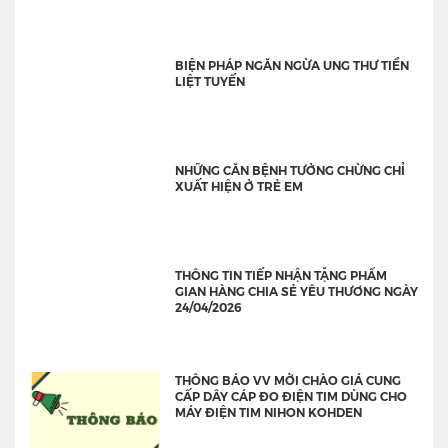
BIỆN PHÁP NGĂN NGỪA UNG THƯ TIỀN
LIỆT TUYẾN
NHỮNG CĂN BỆNH TƯỞNG CHỪNG CHỈ
XUẤT HIỆN Ở TRẺ EM
THÔNG TIN TIẾP NHẬN TẶNG PHẨM
GIAN HÀNG CHIA SẺ YÊU THƯƠNG NGÀY
24/04/2026
THÔNG BÁO VV MỜI CHÀO GIÁ CUNG
CẤP DÂY CÁP ĐO ĐIỆN TIM DÙNG CHO
MÁY ĐIỆN TIM NIHON KOHDEN