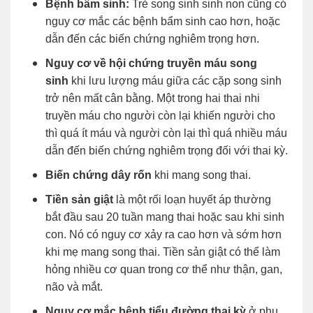
Bệnh bẩm sinh:
Trẻ song sinh sinh non cũng có
nguy cơ mắc các bệnh bẩm sinh cao hơn, hoặc
dẫn đến các biến chứng nghiêm trọng hơn.
Nguy cơ về hội chứng truyền máu song
sinh
khi lưu lượng máu giữa các cặp song sinh
trở nên mất cân bằng. Một trong hai thai nhi
truyền máu cho người còn lại khiến người cho
thì quá ít máu và người còn lại thì quá nhiều máu
dẫn đến biến chứng nghiêm trọng đối với thai kỳ.
Biến chứng dây rốn
khi mang song thai.
Tiền sản giật
là một rối loạn huyết áp thường
bắt đầu sau 20 tuần mang thai hoặc sau khi sinh
con. Nó có nguy cơ xảy ra cao hơn và sớm hơn
khi mẹ mang song thai. Tiền sản giật có thể làm
hỏng nhiều cơ quan trong cơ thể như thận, gan,
não và mắt.
Nguy cơ mắc bệnh tiểu đường thai kỳ
ở phụ