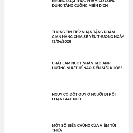
NHỮNG LOẠI THỰC PHÂM CÓ CÔNG
DỤNG TĂNG CƯỜNG MIỄN DỊCH
THÔNG TIN TIẾP NHẬN TẶNG PHẨM
GIAN HÀNG CHIA SẺ YÊU THƯƠNG NGÀY
13/04/2026
CHẤT LÀM NGỌT NHÂN TẠO ẢNH
HƯỞNG NHƯ THẾ NÀO ĐẾN SỨC KHỎE?
NGUY CƠ ĐỘT QUỴ Ở NGƯỜI BỊ RỐI
LOẠN GIÁC NGỦ
MỘT SỐ BIẾN CHỨNG CỦA VIÊM TÚI
THỪA