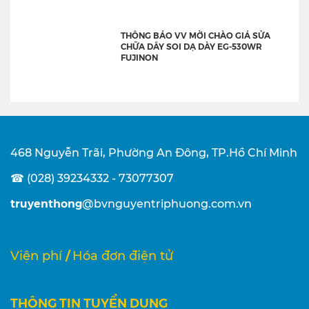
THÔNG BÁO VV MỜI CHÀO GIÁ SỬA
CHỮA DÂY SOI DẠ DÀY EG-530WR
FUJINON
468 Nguyễn Trãi, Phường An Đông, TP.Hồ Chí Minh
☎ (028) 39234332 - 73077307
truyenthong
@bvnguyentriphuong.com.vn
/
Viện phí
Hóa đơn điện tử
THÔNG TIN TUYỂN DỤNG