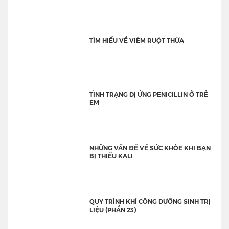
TÌM HIỂU VỀ VIÊM RUỘT THỪA
TÌNH TRẠNG DỊ ỨNG PENICILLIN Ở TRẺ
EM
NHỮNG VẤN ĐỀ VỀ SỨC KHỎE KHI BẠN
BỊ THIẾU KALI
QUY TRÌNH KHÍ CÔNG DƯỠNG SINH TRỊ
LIỆU (PHẦN 23)