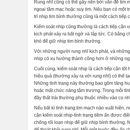
Rung nhĩ cũng có thể gây nên bởi vấn đề tim
ngoại tâm mạc hoặc suy tim. Nếu bạn có một tr
trì nhịp tim bình thường cũng là một cách tiếp 
Kiểm soát nhịp cũng thường là cách tiếp cận
kịch phát-xảy ra bất ngờ và lập tức. Có bằng c
khó để giữ nhịp tim bình thường.
Với những người rung nhĩ kịch phát, và những
nhịp có xu hướng thành công hơn ở những ngư
Cuối cùng, kiểm soát nhịp là cách tiếp cận tố
hiệu quả (thường xảy ra với rung nhĩ) có thể t
Những tình trạng này thường bao gồm tăng huy
hoặc mất chức năng tâm trương. Trong mỗi tình 
đầy thất trái thường phụ thuộc nhiều vào co n
Nếu bất kì tình trạng tim mạch nào xuất hiện
cận kiểm soát nhịp-tình trạng tiềm ẩn được điề
chống rối loạn nhịp để giữ nhịp bình thường. 
để thoát khỏi rung nhĩ. Mỗi một bước đều ẩn 