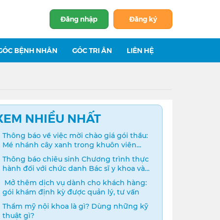
Đăng nhập
Đăng ký
GÓC BỆNH NHÂN
GÓC TRI ÂN
LIÊN HỆ
XEM NHIỀU NHẤT
Thông báo về việc mời chào giá gói thầu:
Mé nhánh cây xanh trong khuôn viên
bệnh viện
Thông báo chiêu sinh Chương trình thực
hành đối với chức danh Bác sĩ y khoa và
Điều dưỡng năm 2024
️ Mở thêm dịch vụ dành cho khách hàng:
gói khám định kỳ được quản lý, tư vấn
Thẩm mỹ nội khoa là gì? Dùng những kỹ
thuật gì?