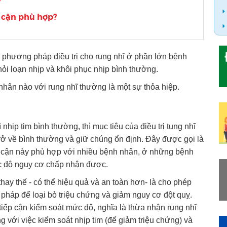
?
p cận phù hợp?
ó phương pháp điều trị cho rung nhĩ ở phần lớn bệnh
hỏi loạn nhịp và khôi phục nhịp bình thường.
 nhân nào với rung nhĩ thường là một sự thỏa hiệp.
nhịp tim bình thường, thì mục tiêu của điều trị tung nhĩ
trở về bình thường và giữ chúng ổn định. Đây được gọi là
ếp cận này phù hợp với nhiều bệnh nhân, ở những bệnh
c độ nguy cơ chấp nhận được.
thay thế - có thể hiệu quả và an toàn hơn- là cho phép
g pháp để loại bỏ triệu chứng và giảm nguy cơ đột quỵ.
tiếp cận kiểm soát mức độ, nghĩa là thừa nhận rung nhĩ
g với việc kiểm soát nhịp tim (để giảm triệu chứng) và