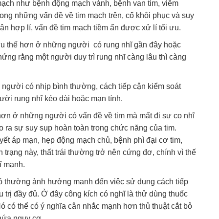
 mạch như bệnh động mạch vành, bệnh van tim, viêm
ong những vấn đề về tim mạch trên, cố khôi phục và suy
cận hợp lí, vấn đề tim mạch tiềm ẩn được xử lí tối ưu.
 ưu thế hơn ở những người có rung nhĩ gần đây hoặc
hứng rằng một người duy trì rung nhĩ càng lâu thì càng
 người có nhịp bình thường, cách tiếp cận kiểm soát
ời rung nhĩ kéo dài hoặc mạn tính.
t hơn ở những người có vấn đề về tim mà mất đi sự co nhĩ
ạo ra sự suy sụp hoàn toàn trong chức năng của tim.
ết áp mạn, hẹp động mạch chủ, bệnh phì đại cơ tim,
trạng này, thất trái thường trở nên cứng đơ, chính vì thế
hĩ mạnh.
, nó thường ảnh hưởng mạnh đến việc sử dụng cách tiếp
u trị đầy đủ. Ở đây công kích có nghĩ là thử dùng thuốc
Nó có thể có ý nghĩa cân nhắc mạnh hơn thủ thuật cắt bỏ
chứa nguy cơ.