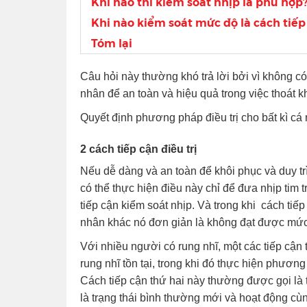
Khi nào thì kiểm soát nhịp là phù hợp
Khi nào kiểm soát mức độ là cách tiế
Tóm lại
Câu hỏi này thường khó trả lời bởi vì không c
nhân để an toàn và hiệu quả trong việc thoát k
Quyết định phương pháp điều trị cho bất kì cá
2 cách tiếp cận điều trị
Nếu dễ dàng và an toàn để khôi phục và duy trì 
có thể thực hiện điều này chỉ để đưa nhịp tim 
tiếp cận kiểm soát nhịp. Và trong khi cách ti
nhân khác nó đơn giản là không đạt được mứ
Với nhiều người có rung nhĩ, một các tiếp cận 
rung nhĩ tồn tại, trong khi đó thực hiện phươn
Cách tiếp cận thứ hai này thường được gọi là 
là trạng thái bình thường mới và hoạt động cùn