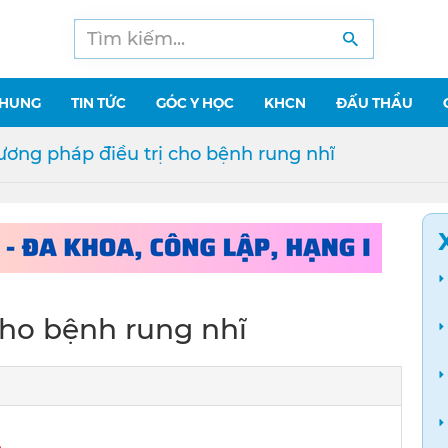
CHUNG
TIN TỨC
GÓC Y HỌC
KHCN
ĐẤU THẦU
ơng pháp điều trị cho bệnh rung nhĩ
cho bệnh rung nhĩ