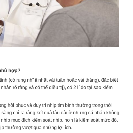
 phù hợp?
h (có rung nhĩ ít nhất vài tuần hoặc vài tháng), đặc biệt
hân rõ ràng và có thể điều trị), có 2 lí do tại sao kiểm
g hồi phục và duy trì nhịp tim bình thường trong thời
 sàng chỉ ra rằng kết quả lâu dài ở những cá nhân không
n nhịp mục đích kiểm soát nhịp, hơn là kiểm soát mức độ.
ịp thường vượt qua những lợi ích.