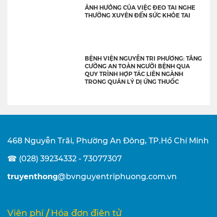
ẢNH HƯỞNG CỦA VIỆC ĐEO TAI NGHE
THƯỜNG XUYÊN ĐẾN SỨC KHỎE TAI
BỆNH VIỆN NGUYỄN TRI PHƯƠNG: TĂNG
CƯỜNG AN TOÀN NGƯỜI BỆNH QUA
QUY TRÌNH HỢP TÁC LIÊN NGÀNH
TRONG QUẢN LÝ DỊ ỨNG THUỐC
468 Nguyễn Trãi, Phường An Đông, TP.Hồ Chí Minh
☎ (028) 39234332 - 73077307
truyenthong
@bvnguyentriphuong.com.vn
/
Viện phí
Hóa đơn điện tử