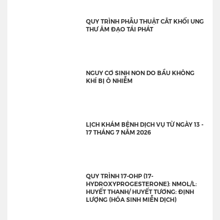
QUY TRÌNH PHẪU THUẬT CẮT KHỐI UNG
THƯ ÂM ĐẠO TÁI PHÁT
NGUY CƠ SINH NON DO BẦU KHÔNG
KHÍ BỊ Ô NHIỄM
LỊCH KHÁM BỆNH DỊCH VỤ TỪ NGÀY 13 -
17 THÁNG 7 NĂM 2026
QUY TRÌNH 17-OHP (17-
HYDROXYPROGESTERONE): NMOL/L:
HUYẾT THANH/ HUYẾT TƯƠNG: ĐỊNH
LƯỢNG (HÓA SINH MIỄN DỊCH)