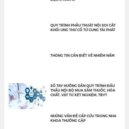
QUY TRÌNH PHẪU THUẬT NỘI SOI CẮT
KHỐI UNG THƯ CỔ TỬ CUNG TÁI PHÁT
THÔNG TIN CẦN BIẾT VỀ NHIỄM NẤM
SỔ TAY HƯỚNG DẪN QUY TRÌNH ĐẤU
THẦU NỘI BỘ MUA SẮM THUỐC, HÓA
CHẤT, VẬT TƯ XÉT NGHIỆM, TBYT
NHỮNG VẤN ĐỀ CẤP CỨU TRONG NHA
KHOA THƯỜNG GẶP