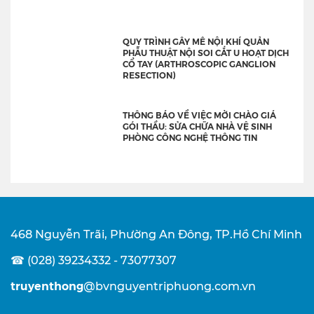
QUY TRÌNH GÂY MÊ NỘI KHÍ QUẢN
PHẪU THUẬT NỘI SOI CẮT U HOẠT DỊCH
CỔ TAY (ARTHROSCOPIC GANGLION
RESECTION)
THÔNG BÁO VỀ VIỆC MỜI CHÀO GIÁ
GÓI THẦU: SỬA CHỮA NHÀ VỆ SINH
PHÒNG CÔNG NGHỆ THÔNG TIN
468 Nguyễn Trãi, Phường An Đông, TP.Hồ Chí Minh
☎ (028) 39234332 - 73077307
truyenthong
@bvnguyentriphuong.com.vn