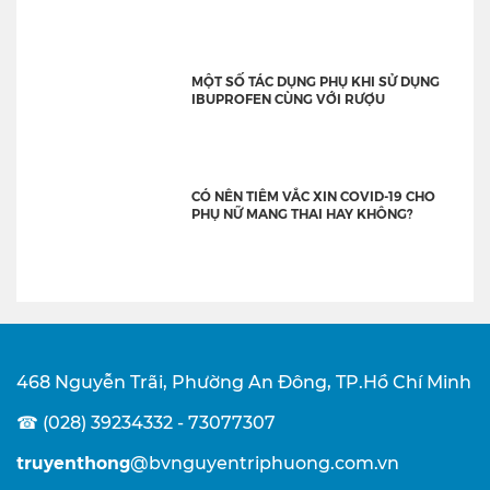
MỘT SỐ TÁC DỤNG PHỤ KHI SỬ DỤNG
IBUPROFEN CÙNG VỚI RƯỢU
CÓ NÊN TIÊM VẮC XIN COVID-19 CHO
PHỤ NỮ MANG THAI HAY KHÔNG?
468 Nguyễn Trãi, Phường An Đông, TP.Hồ Chí Minh
☎ (028) 39234332 - 73077307
truyenthong
@bvnguyentriphuong.com.vn