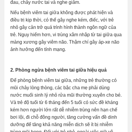
đau, chảy nước tai và nghe giảm.
Nếu bệnh viêm tai giữa không được phát hiện và
điều trị kịp thời, có thể gây nghe kém, điếc, với trẻ
nhỏ gây cản trở quá trình hình thành ngôn ngữ của
trẻ. Nguy hiểm hơn, vi trùng xâm nhập từ tai giữa qua
màng xương gây viêm não. Thậm chí gây áp-xe não
ảnh hưởng đến tính mạng.
2. Phòng ngừa bệnh viêm tai giữa hiệu quả
Để phòng bệnh viêm tai giữa, những trẻ thường có
mũi chảy lòng thòng, các bậc cha mẹ phải dùng
nước muối sinh lý nhỏ rửa mũi thường xuyên cho bé.
Và trẻ độ tuổi từ 6 tháng đến 5 tuổi có sức đề kháng
kém hơn người lớn rất dễ nhiễm trùng nên hạn chế
bơi lội, đi chỗ đông người, tăng cường vấn đề dinh
dưỡng để tăng khả năng miễn dịch sẽ ít bị nhiễm
trùng mũi họng. Đối với trẻ nhỏ, ngoài việc giữ vệ