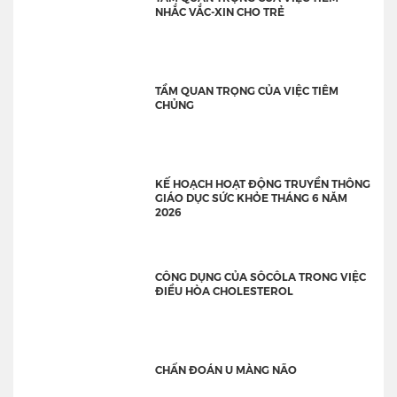
NHẮC VẮC-XIN CHO TRẺ
TẦM QUAN TRỌNG CỦA VIỆC TIÊM
CHỦNG
KẾ HOẠCH HOẠT ĐỘNG TRUYỀN THÔNG
GIÁO DỤC SỨC KHỎE THÁNG 6 NĂM
2026
CÔNG DỤNG CỦA SÔCÔLA TRONG VIỆC
ĐIỀU HÒA CHOLESTEROL
CHẨN ĐOÁN U MÀNG NÃO