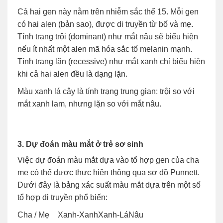
Cả hai gen này nằm trên nhiễm sắc thể 15. Mỗi gen
có hai alen (bản sao), được di truyền từ bố và mẹ.
Tính trạng trội (dominant) như mắt nâu sẽ biểu hiện
nếu ít nhất một alen mã hóa sắc tố melanin mạnh.
Tính trạng lặn (recessive) như mắt xanh chỉ biểu hiện
khi cả hai alen đều là dạng lặn.
Màu xanh lá cây là tính trạng trung gian: trội so với
mắt xanh lam, nhưng lặn so với mắt nâu.
3. Dự đoán màu mắt ở trẻ sơ sinh
Việc dự đoán màu mắt dựa vào tổ hợp gen của cha
mẹ có thể được thực hiện thông qua sơ đồ Punnett.
Dưới đây là bảng xác suất màu mắt dựa trên một số
tổ hợp di truyền phổ biến:
Cha / Mẹ
Xanh-Xanh
Xanh-Lá
Nâu