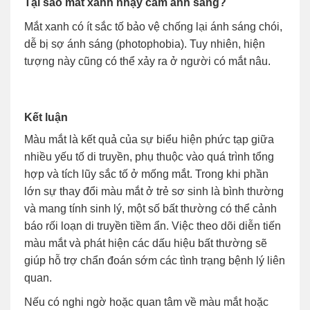
Tại sao mắt xanh nhạy cảm ánh sáng?
Mắt xanh có ít sắc tố bảo vệ chống lại ánh sáng chói,
dễ bị sợ ánh sáng (photophobia). Tuy nhiên, hiện
tượng này cũng có thể xảy ra ở người có mắt nâu.
Kết luận
Màu mắt là kết quả của sự biểu hiện phức tạp giữa
nhiều yếu tố di truyền, phụ thuộc vào quá trình tổng
hợp và tích lũy sắc tố ở mống mắt. Trong khi phần
lớn sự thay đổi màu mắt ở trẻ sơ sinh là bình thường
và mang tính sinh lý, một số bất thường có thể cảnh
báo rối loạn di truyền tiềm ẩn. Việc theo dõi diễn tiến
màu mắt và phát hiện các dấu hiệu bất thường sẽ
giúp hỗ trợ chẩn đoán sớm các tình trạng bệnh lý liên
quan.
Nếu có nghi ngờ hoặc quan tâm về màu mắt hoặc