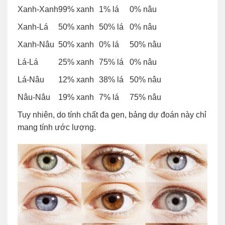
Xanh-Xanh
99% xanh
1% lá
0% nâu
Xanh-Lá
50% xanh
50% lá
0% nâu
Xanh-Nâu
50% xanh
0% lá
50% nâu
Lá-Lá
25% xanh
75% lá
0% nâu
Lá-Nâu
12% xanh
38% lá
50% nâu
Nâu-Nâu
19% xanh
7% lá
75% nâu
Tuy nhiên, do tính chất đa gen, bảng dự đoán này chỉ
mang tính ước lượng.