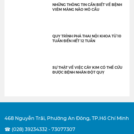
NHỮNG THÔNG TIN CẦN BIẾT VỀ BỆNH
VIÊM MÀNG NÃO MÔ CẦU
QUY TRÌNH PHÁ THAI NỘI KHOA TỪ 10
TUẦN ĐẾN HẾT 12 TUẦN
SỰ THẬT VỀ VIỆC CÂY KIM CÓ THỂ CỨU
ĐƯỢC BỆNH NHÂN ĐỘT QUỴ
468 Nguyễn Trãi, Phường An Đông, TP.Hồ Chí Minh
☎ (028) 39234332 - 73077307