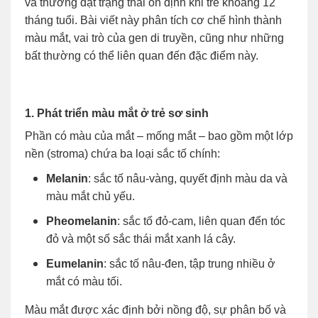
và thường đạt trạng thái ổn định khi trẻ khoảng 12
tháng tuổi. Bài viết này phân tích cơ chế hình thành
màu mắt, vai trò của gen di truyền, cũng như những
bất thường có thể liên quan đến đặc điểm này.
1. Phát triển màu mắt ở trẻ sơ sinh
Phần có màu của mắt – mống mắt – bao gồm một lớp
nền (stroma) chứa ba loại sắc tố chính:
Melanin
: sắc tố nâu-vàng, quyết định màu da và
màu mắt chủ yếu.
Pheomelanin
: sắc tố đỏ-cam, liên quan đến tóc
đỏ và một số sắc thái mắt xanh lá cây.
Eumelanin
: sắc tố nâu-đen, tập trung nhiều ở
mắt có màu tối.
Màu mắt được xác định bởi nồng độ, sự phân bố và