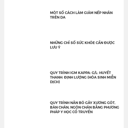
MỘT SỐ CÁCH LÀM GIẢM NẾP NHĂN
TRÊN DA
NHỮNG CHỈ SỐ SỨC KHỎE CẦN ĐƯỢC
LƯU Ý
QUY TRÌNH IGM KAPPA: G/L: HUYẾT
THANH: ĐỊNH LƯỢNG (HÓA SINH MIỄN
DỊCH)
QUY TRÌNH NẮN BÓ GÃY XƯƠNG GÓT,
BÀN CHÂN, NGÓN CHÂN BẰNG PHƯƠNG
PHÁP Y HỌC CỔ TRUYỀN