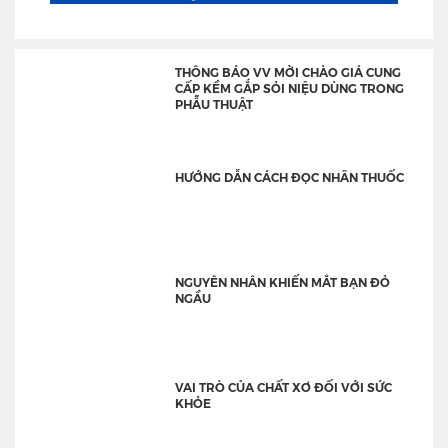
THÔNG BÁO VV MỜI CHÀO GIÁ CUNG
CẤP KỀM GẮP SỎI NIỆU DÙNG TRONG
PHẪU THUẬT
HƯỚNG DẪN CÁCH ĐỌC NHÃN THUỐC
NGUYÊN NHÂN KHIẾN MẮT BẠN ĐỎ
NGẦU
VAI TRÒ CỦA CHẤT XƠ ĐỐI VỚI SỨC
KHỎE