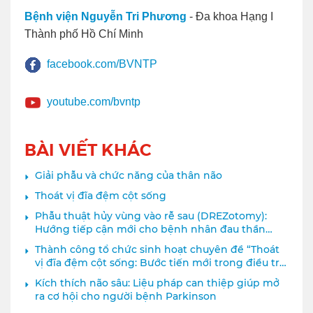
Bệnh viện Nguyễn Tri Phương
- Đa khoa Hạng I
Thành phố Hồ Chí Minh
facebook.com/BVNTP
youtube.com/bvntp
BÀI VIẾT KHÁC
Giải phẫu và chức năng của thân não
Thoát vị đĩa đệm cột sống
Phẫu thuật hủy vùng vào rễ sau (DREZotomy):
Hướng tiếp cận mới cho bệnh nhân đau thần
kinh sau chấn thương đám rối cánh tay
Thành công tổ chức sinh hoạt chuyên đề “Thoát
vị đĩa đệm cột sống: Bước tiến mới trong điều trị
với MIS-TLIF và cấy ghép điện cực SCS”
Kích thích não sâu: Liệu pháp can thiệp giúp mở
ra cơ hội cho người bệnh Parkinson