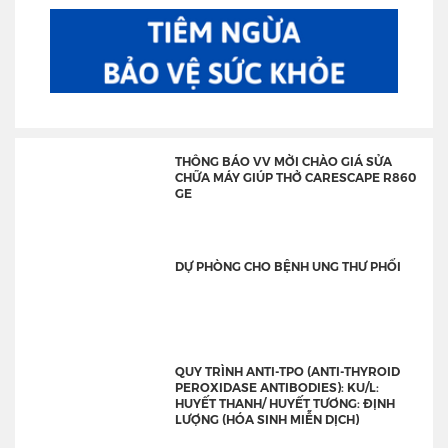
THÔNG BÁO VV MỜI CHÀO GIÁ SỬA
CHỮA MÁY GIÚP THỞ CARESCAPE R860
GE
DỰ PHÒNG CHO BỆNH UNG THƯ PHỔI
QUY TRÌNH ANTI-TPO (ANTI-THYROID
PEROXIDASE ANTIBODIES): KU/L:
HUYẾT THANH/ HUYẾT TƯƠNG: ĐỊNH
LƯỢNG (HÓA SINH MIỄN DỊCH)