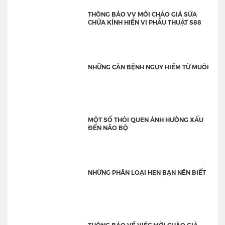
THÔNG BÁO VV MỜI CHÀO GIÁ SỬA
CHỮA KÍNH HIỂN VI PHẪU THUẬT S88
NHỮNG CĂN BỆNH NGUY HIỂM TỪ MUỖI
MỘT SỐ THÓI QUEN ẢNH HƯỜNG XẤU
ĐẾN NÃO BỘ
NHỮNG PHÂN LOẠI HEN BẠN NÊN BIẾT
THÔNG BÁO VỀ VIỆC MỜI CHÀO GIÁ