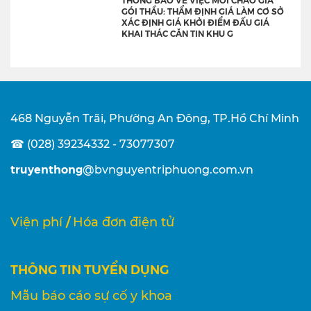
GÓI THẦU: THẨM ĐỊNH GIÁ LÀM CƠ SỞ
XÁC ĐỊNH GIÁ KHỞI ĐIỂM ĐẤU GIÁ
KHAI THÁC CĂN TIN KHU G
468 Nguyễn Trãi, Phường An Đông, TP.Hồ Chí Minh
☎ (028) 39234332 - 73077307
truyenthong
@bvnguyentriphuong.com.vn
/
Viện phí
Hóa đơn điện tử
THÔNG TIN TUYỂN DỤNG
Mẫu báo cáo sự cố y khoa