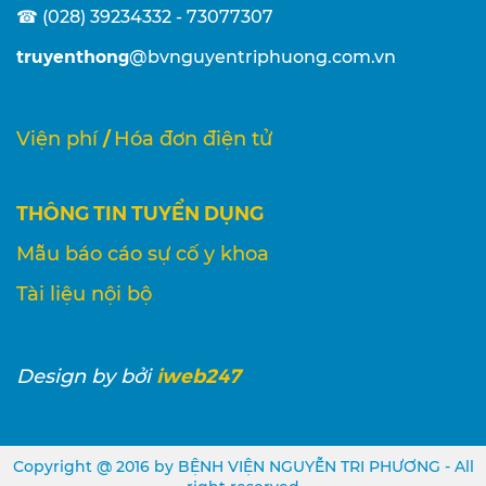
☎ (028) 39234332 - 73077307
truyenthong
@bvnguyentriphuong.com.vn
/
Viện phí
Hóa đơn điện tử
THÔNG TIN TUYỂN DỤNG
Mẫu báo cáo sự cố y khoa
Tài liệu nội bộ
iweb247
Design
by bởi
Copyright @ 2016 by BỆNH VIỆN NGUYỄN TRI PHƯƠNG - All