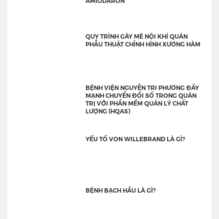
AMIODARON
QUY TRÌNH GÂY MÊ NỘI KHÍ QUẢN
PHẪU THUẬT CHỈNH HÌNH XƯƠNG HÀM
BỆNH VIỆN NGUYỄN TRI PHƯƠNG ĐẨY
MẠNH CHUYỂN ĐỔI SỐ TRONG QUẢN
TRỊ VỚI PHẦN MỀM QUẢN LÝ CHẤT
LƯỢNG (HQAS)
YẾU TỐ VON WILLEBRAND LÀ GÌ?
BỆNH BẠCH HẦU LÀ GÌ?