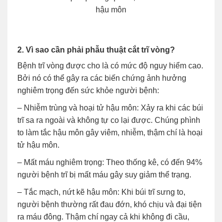
hậu môn
2. Vì sao cần phải phẫu thuật cắt trĩ vòng?
Bệnh trĩ vòng được cho là có mức độ nguy hiểm cao.
Bởi nó có thể gây ra các biến chứng ảnh hưởng
nghiêm trọng đến sức khỏe người bệnh:
– Nhiễm trùng và hoại tử hậu môn: Xảy ra khi các búi
trĩ sa ra ngoài và không tự co lại được. Chúng phình
to làm tắc hậu môn gây viêm, nhiễm, thậm chí là hoại
tử hậu môn.
– Mất máu nghiêm trọng: Theo thống kê, có đến 94%
người bệnh trĩ bị mất máu gây suy giảm thể trạng.
– Tắc mạch, nứt kẽ hậu môn: Khi búi trĩ sưng to,
người bệnh thường rất đau đớn, khó chịu và đại tiện
ra máu đông. Thậm chí ngay cả khi không đi cầu,