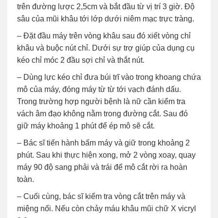
trên đường lược 2,5cm và bắt đầu từ vị trí 3 giờ. Độ
sâu của mũi khâu tới lớp dưới niêm mạc trực tràng.
– Đặt đầu máy trên vòng khâu sau đó xiết vòng chỉ
khâu và buộc nút chỉ. Dưới sự trợ giúp của dụng cụ
kéo chỉ móc 2 đầu sợi chỉ và thắt nút.
– Dùng lực kéo chỉ đưa búi trĩ vào trong khoang chứa
mô của máy, đóng máy từ từ tới vạch đánh dấu.
Trong trường hợp người bệnh là nữ cần kiểm tra
vách âm đạo không nằm trong đường cắt. Sau đó
giữ máy khoảng 1 phút để ép mô sẽ cắt.
– Bác sĩ tiến hành bấm máy và giữ trong khoảng 2
phút. Sau khi thực hiện xong, mở 2 vòng xoay, quay
máy 90 độ sang phải và trái để mô cắt rời ra hoàn
toàn.
– Cuối cùng, bác sĩ kiểm tra vòng cắt trên máy và
miệng nối. Nếu còn chảy máu khâu mũi chữ X vicryl