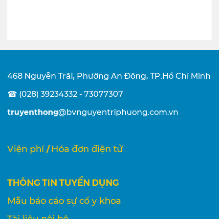
468 Nguyễn Trãi, Phường An Đông, TP.Hồ Chí Minh
☎ (028) 39234332 - 73077307
truyenthong
@bvnguyentriphuong.com.vn
/
Viện phí
Hóa đơn điện tử
THÔNG TIN TUYỂN DỤNG
Mẫu báo cáo sự cố y khoa
Tài liệu nội bộ