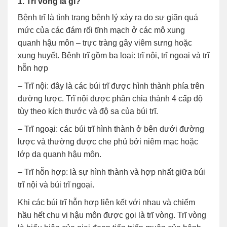
1. Trĩ vòng là gì?
Bệnh trĩ là tình trạng bệnh lý xảy ra do sự giãn quá
mức của các đám rối tĩnh mạch ở các mô xung
quanh hậu môn – trực tràng gây viêm sưng hoặc
xung huyết. Bệnh trĩ gồm ba loại: trĩ nội, trĩ ngoại và trĩ
hỗn hợp
– Trĩ nội: đây là các búi trĩ được hình thành phía trên
đường lược. Trĩ nội được phân chia thành 4 cấp độ
tùy theo kích thước và độ sa của búi trĩ.
– Trĩ ngoại: các búi trĩ hình thành ở bên dưới đường
lược và thường được che phủ bởi niêm mạc hoặc
lớp da quanh hậu môn.
– Trĩ hỗn hợp: là sự hình thành và hợp nhất giữa búi
trĩ nội và búi trĩ ngoại.
Khi các búi trĩ hỗn hợp liên kết với nhau và chiếm
hầu hết chu vi hậu môn được gọi là trĩ vòng. Trĩ vòng