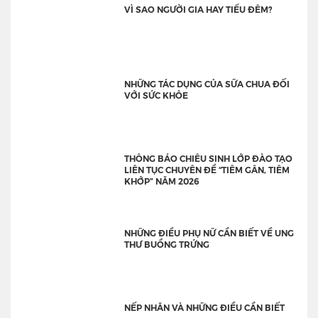
VÌ SAO NGƯỜI GIA HAY TIỂU ĐÊM?
NHỮNG TÁC DỤNG CỦA SỮA CHUA ĐỐI
VỚI SỨC KHỎE
THÔNG BÁO CHIÊU SINH LỚP ĐÀO TẠO
LIÊN TỤC CHUYÊN ĐỀ “TIÊM GÂN, TIÊM
KHỚP” NĂM 2026
NHỮNG ĐIỀU PHỤ NỮ CẦN BIẾT VỀ UNG
THƯ BUỒNG TRỨNG
NẾP NHĂN VÀ NHỮNG ĐIỀU CẦN BIẾT