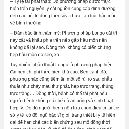
– Tỷ lệ tái phát thấp: Do phương pháp được thực
hiện trên nguyên lý cắt nguồn cung cấp dinh dưỡng
đến các búi trĩ đồng thời sửa chữa cấu trúc hậu môn
về bình thường.
– Đảm bảo tính thẩm mỹ: Phương pháp Longo cắt trĩ
này cắt và khâu phía trên nếp gấp hậu môn nên
không để lại sẹo. Đồng thời không có biến chứng
hẹp hậu môn do sẹo, xơ.
Tuy nhiên, phẫu thuật Longo là phương pháp hiện
đại nên chi phí thực hiện khá cao. Bên cạnh đó,
phương pháp cũng tiềm ẩn một số rủi ro sau phẫu
thuật như chảy máu thứ phát, hẹp trực tràng, thủng
trực tràng… Đồng thời, bệnh có thể tái phát nếu
người bệnh không có chế độ ăn uống và sinh hoạt
hợp lý. Do đó người bệnh nên lựa chọn điều trị tại cơ
sở y tế có đội ngũ bác sĩ giỏi, trang thiết bị y tế hiện
đại để hạn chế các biến chứng sau mổ đồng thời