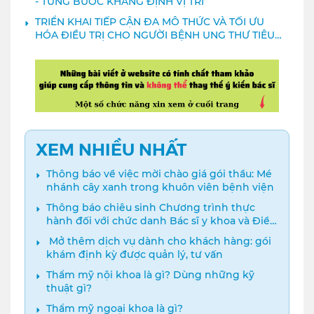
- TỪNG BƯỚC KHẲNG ĐỊNH VỊ TRÍ
TRIỂN KHAI TIẾP CẬN ĐA MÔ THỨC VÀ TỐI ƯU
HÓA ĐIỀU TRỊ CHO NGƯỜI BỆNH UNG THƯ TIÊU
HÓA
XEM NHIỀU NHẤT
Thông báo về việc mời chào giá gói thầu: Mé
nhánh cây xanh trong khuôn viên bệnh viện
Thông báo chiêu sinh Chương trình thực
hành đối với chức danh Bác sĩ y khoa và Điều
dưỡng năm 2024
️ Mở thêm dịch vụ dành cho khách hàng: gói
khám định kỳ được quản lý, tư vấn
Thẩm mỹ nội khoa là gì? Dùng những kỹ
thuật gì?
Thẩm mỹ ngoại khoa là gì?