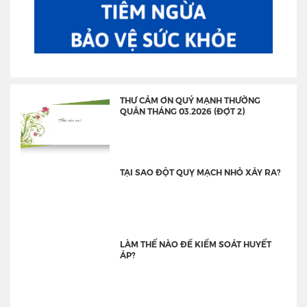
THƯ CẢM ƠN QUÝ MẠNH THƯỜNG
QUÂN THÁNG 03.2026 (ĐỢT 2)
TẠI SAO ĐỘT QUỴ MẠCH NHỎ XẢY RA?
LÀM THẾ NÀO ĐỂ KIỂM SOÁT HUYẾT
ÁP?