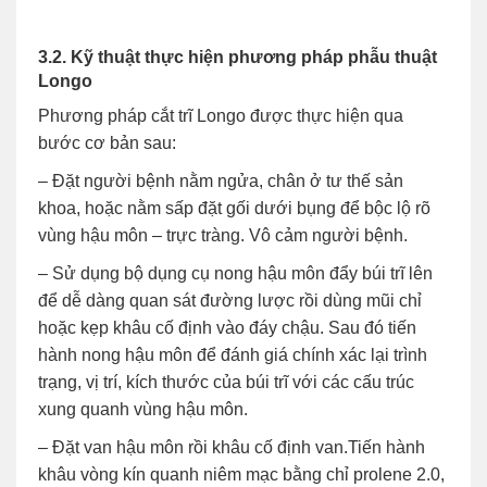
3.2. Kỹ thuật thực hiện phương pháp phẫu thuật
Longo
Phương pháp cắt trĩ Longo được thực hiện qua
bước cơ bản sau:
– Đặt người bệnh nằm ngửa, chân ở tư thế sản
khoa, hoặc nằm sấp đặt gối dưới bụng để bộc lộ rõ
vùng hậu môn – trực tràng. Vô cảm người bệnh.
– Sử dụng bộ dụng cụ nong hậu môn đẩy búi trĩ lên
để dễ dàng quan sát đường lược rồi dùng mũi chỉ
hoặc kẹp khâu cố định vào đáy chậu. Sau đó tiến
hành nong hậu môn để đánh giá chính xác lại trình
trạng, vị trí, kích thước của búi trĩ với các cấu trúc
xung quanh vùng hậu môn.
– Đặt van hậu môn rồi khâu cố định van.Tiến hành
khâu vòng kín quanh niêm mạc bằng chỉ prolene 2.0,