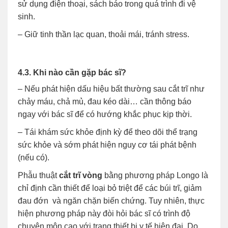
sử dụng điện thoại, sách báo trong quá trình đi vệ
sinh.
– Giữ tinh thần lạc quan, thoải mái, tránh stress.
4.3. Khi nào cần gặp bác sĩ?
– Nếu phát hiện dấu hiệu bất thường sau cắt trĩ như
chảy máu, chả mủ, đau kéo dài… cần thông báo
ngay với bác sĩ để có hướng khắc phục kịp thời.
– Tái khám sức khỏe định kỳ để theo dõi thể trạng
sức khỏe và sớm phát hiện nguy cơ tái phát bệnh
(nếu có).
Phẫu thuật
cắt trĩ vòng
bằng phương pháp Longo là
chỉ định cần thiết để loại bỏ triệt để các búi trĩ, giảm
đau đớn và ngăn chặn biến chứng. Tuy nhiên, thực
hiện phương pháp này đòi hỏi bác sĩ có trình độ
chuyên môn cao với trang thiết bị y tế hiện đại. Do