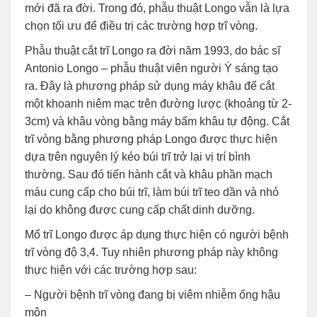
mới đã ra đời. Trong đó, phẫu thuật Longo vẫn là lựa
chọn tối ưu để điều trị các trường hợp trĩ vòng.
Phẫu thuật cắt trĩ Longo ra đời năm 1993, do bác sĩ
Antonio Longo – phẫu thuật viên người Ý sáng tạo
ra. Đây là phương pháp sử dụng máy khâu để cắt
một khoanh niêm mạc trên đường lược (khoảng từ 2-
3cm) và khâu vòng bằng máy bấm khâu tự động. Cắt
trĩ vòng bằng phương pháp Longo được thực hiện
dựa trên nguyên lý kéo búi trĩ trở lại vị trí bình
thường. Sau đó tiến hành cắt và khâu phần mạch
máu cung cấp cho búi trĩ, làm búi trĩ teo dần và nhỏ
lại do không được cung cấp chất dinh dưỡng.
Mổ trĩ Longo được áp dụng thực hiện có người bệnh
trĩ vòng độ 3,4. Tuy nhiên phương pháp này không
thực hiện với các trường hợp sau:
– Người bệnh trĩ vòng đang bị viêm nhiễm ống hậu
môn