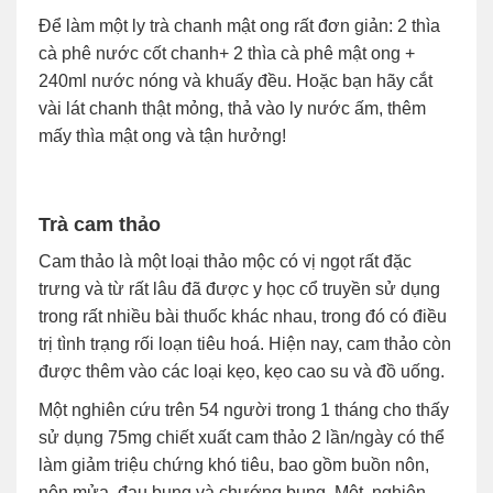
Để làm một ly trà chanh mật ong rất đơn giản: 2 thìa
cà phê nước cốt chanh+ 2 thìa cà phê mật ong +
240ml nước nóng và khuấy đều. Hoặc bạn hãy cắt
vài lát chanh thật mỏng, thả vào ly nước ấm, thêm
mấy thìa mật ong và tận hưởng!
Trà cam thảo
Cam thảo là một loại thảo mộc có vị ngọt rất đặc
trưng và từ rất lâu đã được y học cổ truyền sử dụng
trong rất nhiều bài thuốc khác nhau, trong đó có điều
trị tình trạng rối loạn tiêu hoá. Hiện nay, cam thảo còn
được thêm vào các loại kẹo, kẹo cao su và đồ uống.
Một nghiên cứu trên 54 người trong 1 tháng cho thấy
sử dụng 75mg chiết xuất cam thảo 2 lần/ngày có thể
làm giảm triệu chứng khó tiêu, bao gồm buồn nôn,
nôn mửa, đau bụng và chướng bụng. Một nghiên