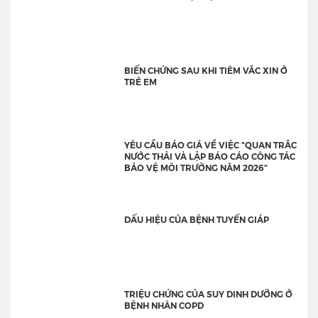
BIẾN CHỨNG SAU KHI TIÊM VẮC XIN Ở
TRẺ EM
YÊU CẦU BÁO GIÁ VỀ VIỆC "QUAN TRẮC
NƯỚC THẢI VÀ LẬP BÁO CÁO CÔNG TÁC
BẢO VỆ MÔI TRƯỜNG NĂM 2026"
DẤU HIỆU CỦA BỆNH TUYẾN GIÁP
TRIỆU CHỨNG CỦA SUY DINH DƯỠNG Ở
BỆNH NHÂN COPD