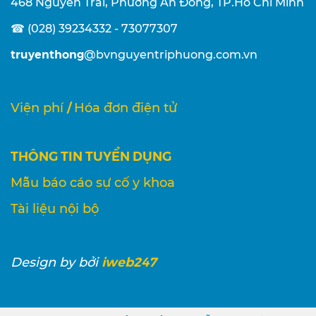
468 Nguyễn Trãi, Phường An Đông, TP.Hồ Chí Minh
☎ (028) 39234332 - 73077307
truyenthong
@bvnguyentriphuong.com.vn
/
Viện phí
Hóa đơn điện tử
THÔNG TIN TUYỂN DỤNG
Mẫu báo cáo sự cố y khoa
Tài liệu nội bộ
iweb247
Design
by bởi