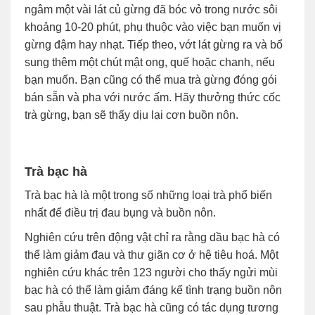
ngâm một vài lát củ gừng đã bóc vỏ trong nước sôi
khoảng 10-20 phút, phụ thuộc vào việc bạn muốn vị
gừng đậm hay nhạt. Tiếp theo, vớt lát gừng ra và bổ
sung thêm một chút mật ong, quế hoặc chanh, nếu
bạn muốn. Bạn cũng có thể mua trà gừng đóng gói
bán sẵn và pha với nước ấm. Hãy thưởng thức cốc
trà gừng, bạn sẽ thấy dịu lại cơn buồn nôn.
Trà bạc hà
Trà bạc hà là một trong số những loại trà phổ biến
nhất để điều trị đau bụng và buồn nôn.
Nghiên cứu trên động vật chỉ ra rằng dầu bạc hà có
thể làm giảm đau và thư giãn cơ ở hệ tiêu hoá. Một
nghiên cứu khác trên 123 người cho thấy ngửi mùi
bạc hà có thể làm giảm đáng kể tình trạng buồn nôn
sau phẫu thuật. Trà bạc hà cũng có tác dụng tương