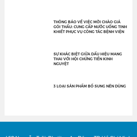
THÔNG BÁO VỀ VIỆC MỜI CHÀO GIÁ
GÓI THẦU: CUNG CẤP NƯỚC UỐNG TINH
KHIẾT PHỤC VỤ CÔNG TÁC BỆNH VIỆN
SỰ KHÁC BIỆT GIỮA DẤU HIỆU MANG
THAI VỚI HỘI CHỨNG TIỀN KINH
NGUYỆT
3 LOẠI SẢN PHẨM BỔ SUNG NÊN DÙNG